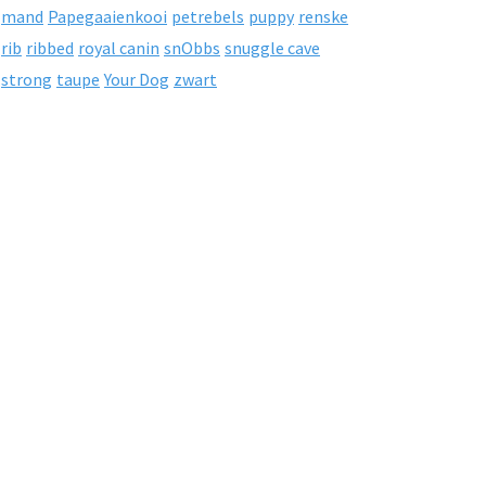
mand
Papegaaienkooi
petrebels
puppy
renske
rib
ribbed
royal canin
snObbs
snuggle cave
strong
taupe
Your Dog
zwart