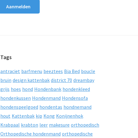
Tags
antraciet
barfmenu
beeztees
Bia Bed
boucle
bruin
design kattenbak
district 70
dreambay
grijs
hoes
hond
Hondenbank
hondenkleed
hondenkussen
Hondenmand
Hondensofa
hondenspeelgoed
hondentas
hondnemand
hout
Kattenbak
kip
Kong
Konijnenhok
Krabpaal
krabton
leer
makesure
orthopedisch
Orthopedische hondenmand
orthopedische