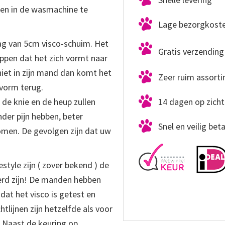
en in de wasmachine te
Lage bezorgkost
ag van 5cm visco-schuim. Het
Gratis verzending 
pen dat het zich vormt naar
iet in zijn mand dan komt het
Zeer ruim assort
 vorm terug.
14 dagen op zicht
 de knie en de heup zullen
der pijn hebben, beter
Snel en veilig bet
men. De gevolgen zijn dat uw
tyle zijn ( zover bekend ) de
rd zijn! De manden hebben
dat het visco is getest en
tlijnen zijn hetzelfde als voor
 Naast de keuring op