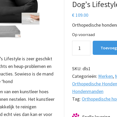
Dog’s Lifesty
€
109.00
Orthopedische honden
Op voorraad
Orthopedische
Toevoeg
hondenmand
Lifestyle is zeer geschikt
Zwart
chts en heup-problemen en
Dog's
SKU:
dls1
reacties. Sowieso is de mand
Lifestyle
Categorieën:
Merken
,
e ‘hond
80cm
Orthopedische Honde
aantal
Hondenmanden
n van een kunstleer hoes
Tag:
Orthopedische h
nnen nestelen. Het kunstleer
kelijk te reinigen
 echt vies dan kan er voor
Snelle levering