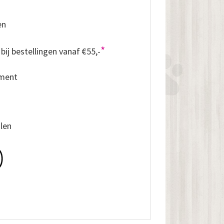
en
*
bij bestellingen vanaf €55,-
iment
alen