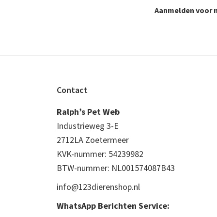
Aanmelden voor n
Footer
Contact
Ralph’s Pet Web
Industrieweg 3-E
2712LA Zoetermeer
KVK-nummer: 54239982
BTW-nummer: NL001574087B43
info@123dierenshop.nl
WhatsApp Berichten Service: