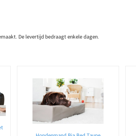
emaakt. De levertijd bedraagt enkele dagen.
et
Hondenmand Bia Bed Taupe