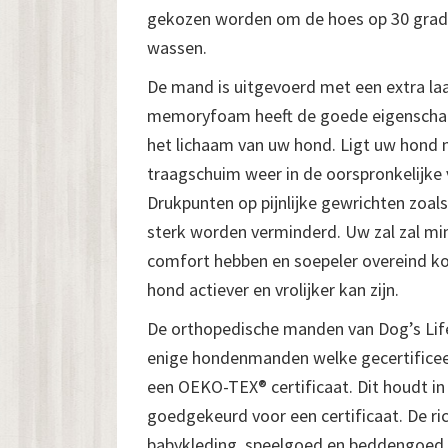
gekozen worden om de hoes op 30 grad
wassen.
De mand is uitgevoerd met een extra la
memoryfoam heeft de goede eigenschap
het lichaam van uw hond. Ligt uw hond n
traagschuim weer in de oorspronkelijke
Drukpunten op pijnlijke gewrichten zoals
sterk worden verminderd. Uw zal zal min
comfort hebben en soepeler overeind ko
hond actiever en vrolijker kan zijn.
De orthopedische manden van Dog’s Lifes
enige hondenmanden welke gecertificee
een OEKO-TEX® certificaat. Dit houdt in 
goedgekeurd voor een certificaat. De rich
babykleding, speelgoed en beddengoed.