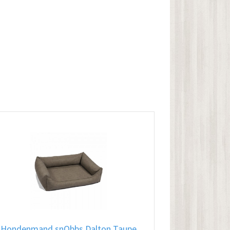
Hondenmand snObbs Dalton Taupe