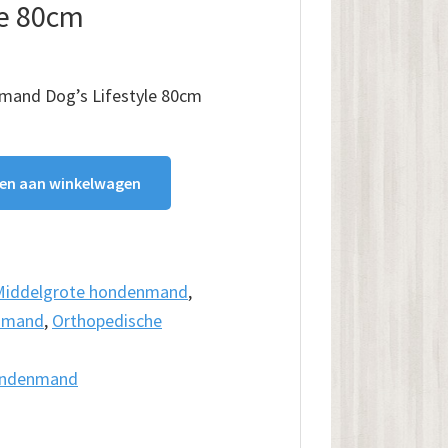
le 80cm
mand Dog’s Lifestyle 80cm
en aan winkelwagen
Middelgrote hondenmand
,
nmand
,
Orthopedische
ondenmand