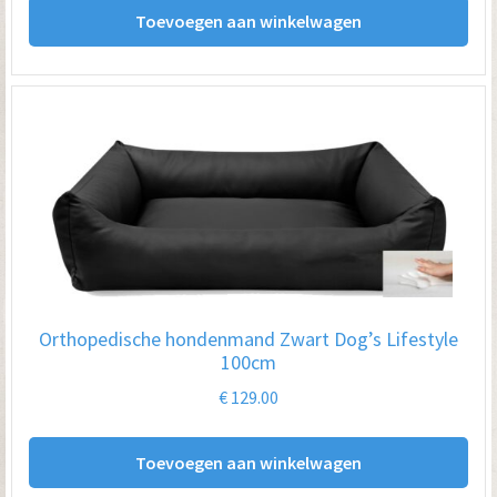
Toevoegen aan winkelwagen
Orthopedische hondenmand Zwart Dog’s Lifestyle
100cm
€
129.00
Toevoegen aan winkelwagen