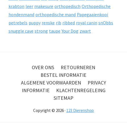
krabton
leer
makesure
orthopedisch
Orthopedische
hondenmand
orthopedische mand
Papegaaienkooi
petrebels
puppy
renske
rib
ribbed
royal canin
snObbs
snuggle cave
strong
taupe
Your Dog
zwart
OVER ONS
RETOURNEREN
BESTEL INFORMATIE
ALGEMENE VOORWAARDEN
PRIVACY
INFORMATIE
KLACHTENREGELEING
SITEMAP
Copyright © 2026 ·
123 Dierenshop