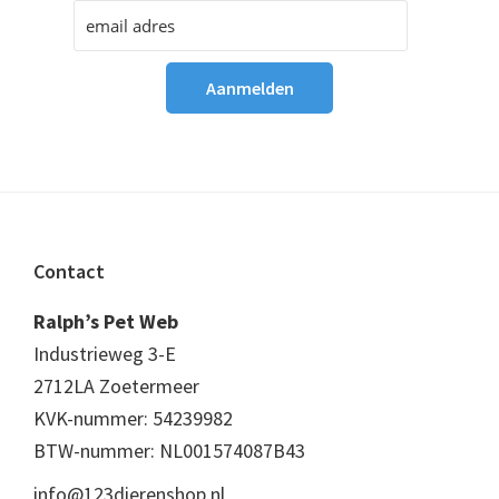
Footer
Contact
Ralph’s Pet Web
Industrieweg 3-E
2712LA Zoetermeer
KVK-nummer: 54239982
BTW-nummer: NL001574087B43
info@123dierenshop.nl