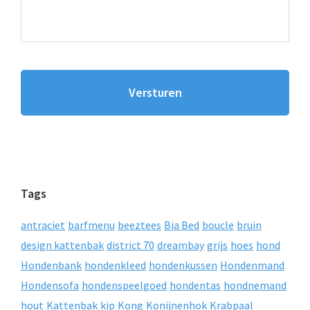
Tags
antraciet
barfmenu
beeztees
Bia Bed
boucle
bruin
design kattenbak
district 70
dreambay
grijs
hoes
hond
Hondenbank
hondenkleed
hondenkussen
Hondenmand
Hondensofa
hondenspeelgoed
hondentas
hondnemand
hout
Kattenbak
kip
Kong
Konijnenhok
Krabpaal