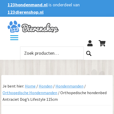
Spring
Door
Spring
123hondenmand.nl
is onderdeel van
naar
naar
naar
123dierenshop.nl
Zoeken
Zoeken
de
de
de
naar:
hoofdnavigatie
hoofd
voettekst
123
inhoud
Zoeken
naar:
Je bent hier:
Home
/
Honden
/
Hondenmanden
/
Orthopedische Hondenmanden
/
Orthopedische hondenbed
Antraciet Dog’s Lifestyle 115cm