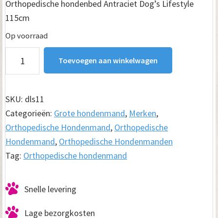
Orthopedische hondenbed Antraciet Dog’s Lifestyle
115cm
Op voorraad
Orthopedische
Toevoegen aan winkelwagen
hondenbed
Antraciet
Dog's
SKU:
dls11
Lifestyle
Categorieën:
Grote hondenmand
,
Merken
,
115cm
Orthopedische Hondenmand
,
Orthopedische
aantal
Hondenmand
,
Orthopedische Hondenmanden
Tag:
Orthopedische hondenmand
Snelle levering
Lage bezorgkosten