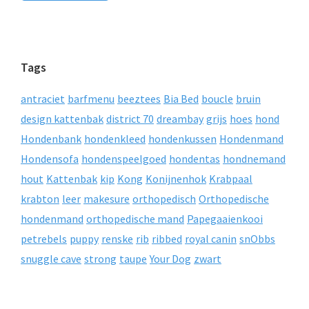
Tags
antraciet
barfmenu
beeztees
Bia Bed
boucle
bruin
design kattenbak
district 70
dreambay
grijs
hoes
hond
Hondenbank
hondenkleed
hondenkussen
Hondenmand
Hondensofa
hondenspeelgoed
hondentas
hondnemand
hout
Kattenbak
kip
Kong
Konijnenhok
Krabpaal
krabton
leer
makesure
orthopedisch
Orthopedische
hondenmand
orthopedische mand
Papegaaienkooi
petrebels
puppy
renske
rib
ribbed
royal canin
snObbs
snuggle cave
strong
taupe
Your Dog
zwart