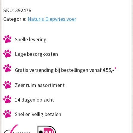
Rund
SKU:
392476
650
Categorie:
Naturis Diepvries voer
gram
10
Snelle levering
stuks
aantal
Lage bezorgkosten
*
Gratis verzending bij bestellingen vanaf €55,-
Zeer ruim assortiment
14 dagen op zicht
Snel en veilig betalen