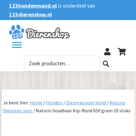
Spring
Door
Spring
123hondenmand.nl
is onderdeel van
naar
naar
naar
123dierenshop.nl
Zoeken
Zoeken
de
de
de
naar:
hoofdnavigatie
hoofd
voettekst
123
inhoud
Zoeken
naar:
Je bent hier:
Home
/
Honden
/
Diepvriesvoer hond
/
Naturis
Diepvries voer
/
Naturis houdbaar Kip-Rund 650 gram 10 stuks