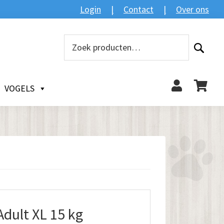
Login
Contact
Over ons
Zoeken
Zoeken
naar:
VOGELS
Adult XL 15 kg