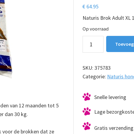
€
64.95
Naturis Brok Adult XL 
Op voorraad
Naturis
Toevoeg
Brok
Adult
XL
SKU:
375783
15
Categorie:
Naturis ho
kg
aantal
Snelle levering
nden van 12 maanden tot 5
Lage bezorgkost
r dan 30 kg.
Gratis verzending 
ok voor de brokken dat ze