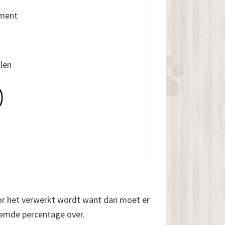
iment
alen
or het verwerkt wordt want dan moet er
noemde percentage over.