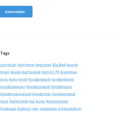
Tags
antraciet
barfmenu
beeztees
Bia Bed
boucle
bruin
design kattenbak
district 70
dreambay
grijs
hoes
hond
Hondenbank
hondenkleed
hondenkussen
Hondenmand
Hondensofa
hondenspeelgoed
hondentas
hondnemand
hout
Kattenbak
kip
Kong
Konijnenhok
Krabpaal
krabton
leer
makesure
orthopedisch