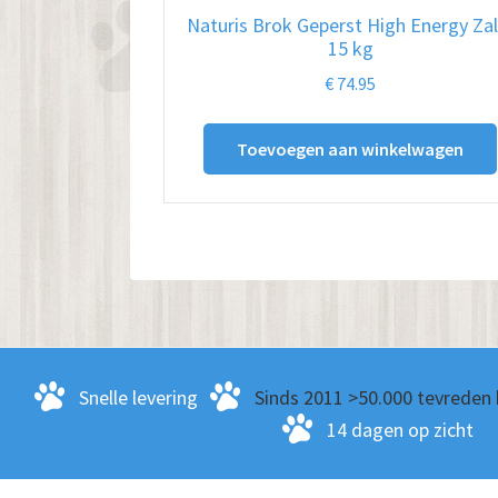
Naturis Brok Geperst High Energy Za
15 kg
€
74.95
Toevoegen aan winkelwagen
Snelle levering
Sinds 2011 >50.000 tevreden 
14 dagen op zicht