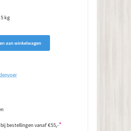
15 kg
en aan winkelwagen
ndenvoer
en
*
bij bestellingen vanaf €55,-