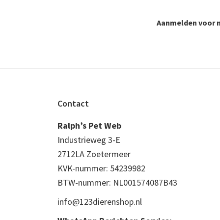
Aanmelden voor n
Footer
Contact
Ralph’s Pet Web
Industrieweg 3-E
2712LA Zoetermeer
KVK-nummer: 54239982
BTW-nummer: NL001574087B43
info@123dierenshop.nl