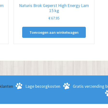
lm
Naturis Brok Geperst High Energy Lam
15 kg
€
67.95
Toevoegen aan winkelwagen
klanten
Lage bezorgkosten
Gratis verzending bi