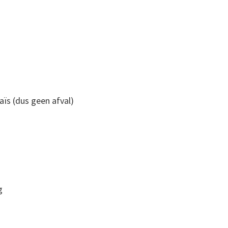
maïs (dus geen afval)
g