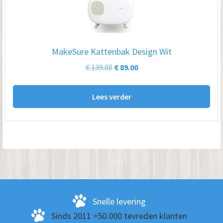
MakeSure Kattenbak Design Wit
Oorspronkelijke
Huidige
€
139.00
€
89.00
prijs
prijs
was:
is:
Lees verder
€ 139.00.
€ 89.00.
Snelle levering
Sinds 2011 >50.000 tevreden klanten