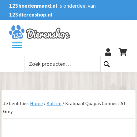
Spring
Door
Spring
123hondenmand.nl
is onderdeel van
naar
naar
naar
123dierenshop.nl
Zoeken
Zoeken
de
de
de
naar:
hoofdnavigatie
hoofd
voettekst
123
inhoud
Zoeken
naar:
Je bent hier:
Home
/
Katten
/
Krabpaal Quapas Connect A1
Grey