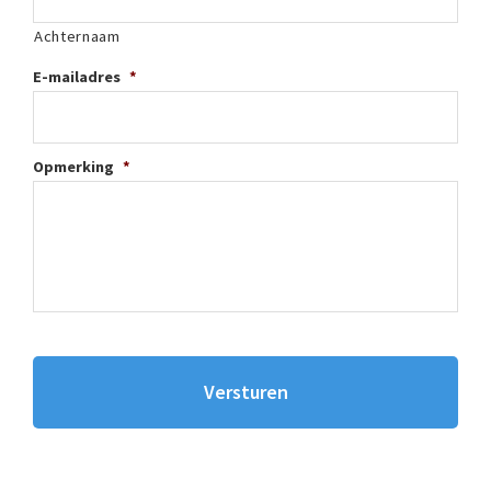
Achternaam
E-mailadres
*
Opmerking
*