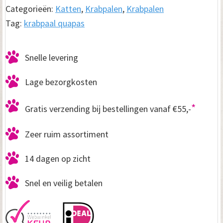
Grey
Categorieën:
Katten
,
Krabpalen
,
Krabpalen
aantal
Tag:
krabpaal quapas
Snelle levering
Lage bezorgkosten
*
Gratis verzending bij bestellingen vanaf €55,-
Zeer ruim assortiment
14 dagen op zicht
Snel en veilig betalen