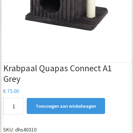
Krabpaal Quapas Connect A1
Grey
€
75.00
Krabpaal
Toevoegen aan winkelwagen
Quapas
Connect
A1
SKU:
dhs40310