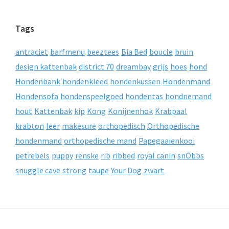
Tags
antraciet
barfmenu
beeztees
Bia Bed
boucle
bruin
design kattenbak
district 70
dreambay
grijs
hoes
hond
Hondenbank
hondenkleed
hondenkussen
Hondenmand
Hondensofa
hondenspeelgoed
hondentas
hondnemand
hout
Kattenbak
kip
Kong
Konijnenhok
Krabpaal
krabton
leer
makesure
orthopedisch
Orthopedische
hondenmand
orthopedische mand
Papegaaienkooi
petrebels
puppy
renske
rib
ribbed
royal canin
snObbs
snuggle cave
strong
taupe
Your Dog
zwart