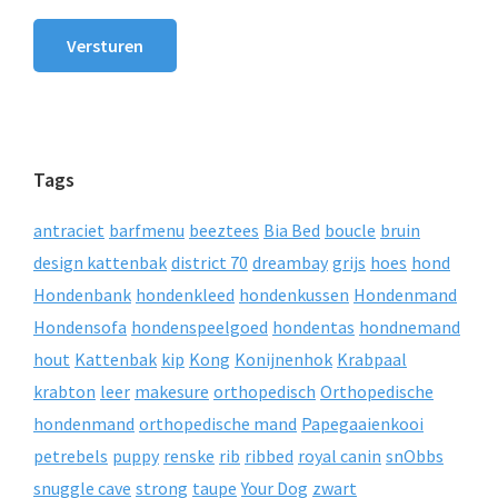
Versturen
Tags
antraciet
barfmenu
beeztees
Bia Bed
boucle
bruin
design kattenbak
district 70
dreambay
grijs
hoes
hond
Hondenbank
hondenkleed
hondenkussen
Hondenmand
Hondensofa
hondenspeelgoed
hondentas
hondnemand
hout
Kattenbak
kip
Kong
Konijnenhok
Krabpaal
krabton
leer
makesure
orthopedisch
Orthopedische
hondenmand
orthopedische mand
Papegaaienkooi
petrebels
puppy
renske
rib
ribbed
royal canin
snObbs
snuggle cave
strong
taupe
Your Dog
zwart