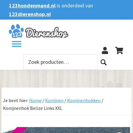
Spring
Door
Spring
123hondenmand.nl
is onderdeel van
naar
naar
naar
123dierenshop.nl
Zoeken
Zoeken
de
de
de
naar:
hoofdnavigatie
hoofd
voettekst
123
inhoud
Zoeken
naar:
Je bent hier:
Home
/
Konijnen
/
Konijnenhokken
/
Konijnenhok Belize Links XXL