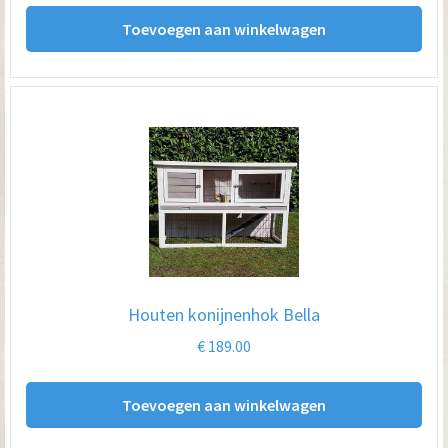
Toevoegen aan winkelwagen
Houten konijnenhok Bella
€
189.00
Toevoegen aan winkelwagen