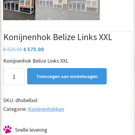
Konijnenhok Belize Links XXL
Oorspronkelijke
Huidige
€
625.00
€
575.00
prijs
prijs
Konijnenhok Belize Links XXL
was:
is:
Konijnenhok
€ 625.00.
€ 575.00.
Toevoegen aan winkelwagen
Belize
Links
XXL
SKU:
dhsbellxxl
aantal
Categorie:
Konijnenhokken
Snelle levering