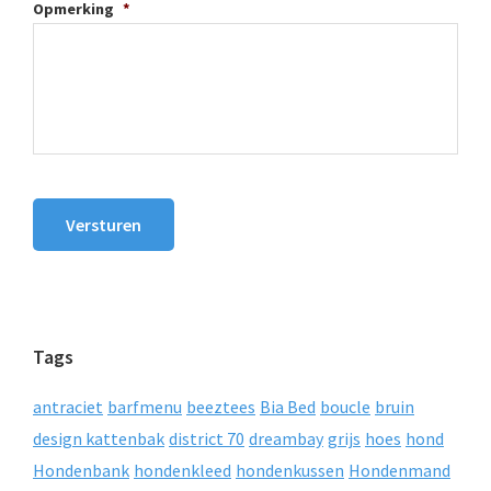
Opmerking
*
Versturen
Tags
antraciet
barfmenu
beeztees
Bia Bed
boucle
bruin
design kattenbak
district 70
dreambay
grijs
hoes
hond
Hondenbank
hondenkleed
hondenkussen
Hondenmand