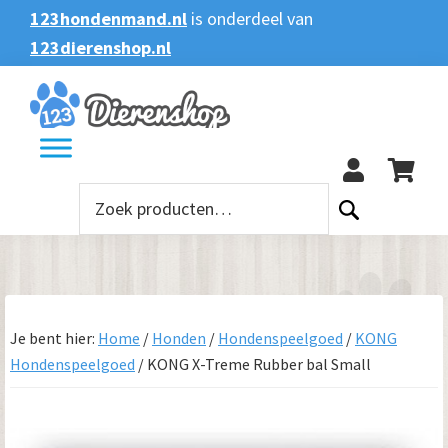
Spring
Door
Spring
123hondenmand.nl
is onderdeel van
naar
naar
naar
123dierenshop.nl
Zoeken
Zoeken
de
de
de
naar:
hoofdnavigatie
hoofd
voettekst
123
inhoud
Zoeken
naar:
Je bent hier:
Home
/
Honden
/
Hondenspeelgoed
/
KONG
Hondenspeelgoed
/
KONG X-Treme Rubber bal Small