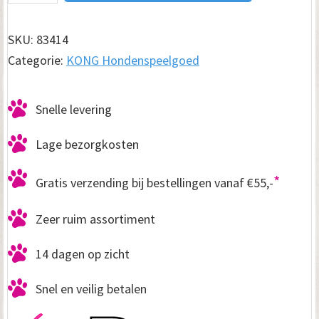
Treme
Rubber
SKU:
83414
bal
Categorie:
KONG Hondenspeelgoed
Small
aantal
Snelle levering
Lage bezorgkosten
*
Gratis verzending bij bestellingen vanaf €55,-
Zeer ruim assortiment
14 dagen op zicht
Snel en veilig betalen