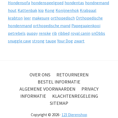
Hondensofa
hondenspeelgoed
hondentas
hondnemand
hout
Kattenbak
kip
Kong
Konijnenhok
Krabpaal
krabton
leer
makesure
orthopedisch
Orthopedische
hondenmand
orthopedische mand
Papegaaienkooi
petrebels
puppy
renske
rib
ribbed
royal canin
snObbs
snuggle cave
strong
taupe
Your Dog
zwart
OVER ONS
RETOURNEREN
BESTEL INFORMATIE
ALGEMENE VOORWAARDEN
PRIVACY
INFORMATIE
KLACHTENREGELEING
SITEMAP
Copyright © 2026 ·
123 Dierenshop