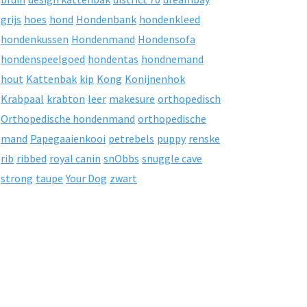
grijs
hoes
hond
Hondenbank
hondenkleed
hondenkussen
Hondenmand
Hondensofa
hondenspeelgoed
hondentas
hondnemand
hout
Kattenbak
kip
Kong
Konijnenhok
Krabpaal
krabton
leer
makesure
orthopedisch
Orthopedische hondenmand
orthopedische
mand
Papegaaienkooi
petrebels
puppy
renske
rib
ribbed
royal canin
snObbs
snuggle cave
strong
taupe
Your Dog
zwart