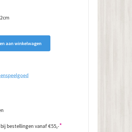
42cm
en aan winkelwagen
enspeelgoed
en
*
bij bestellingen vanaf €55,-