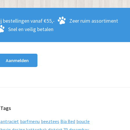
j bestellingen vanaf €55,-
Zeer ruim assortiment
Snel en veilig betalen
Tags
antraciet
barfmenu
beeztees
Bia Bed
boucle
bruin
design kattenbak
district 70
dreambay