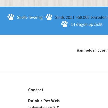
Snelle levering
Sinds 2011 >50.000 tevreden 
14 dagen op zicht
Aanmelden voor n
Footer
Contact
Ralph’s Pet Web
Industrieweg 3-E