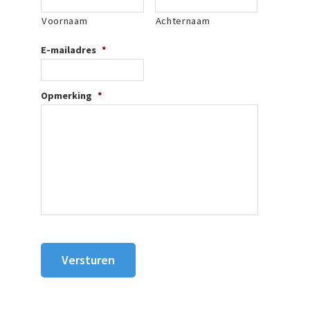
Voornaam
Achternaam
E-mailadres
*
Opmerking
*