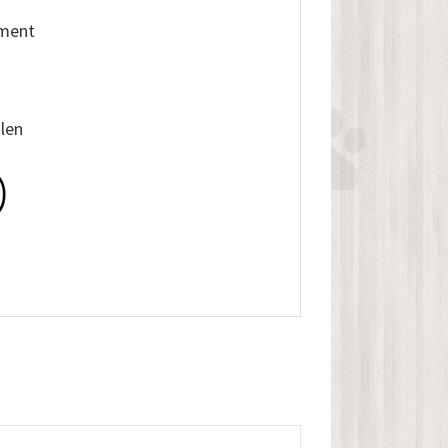
iment
alen