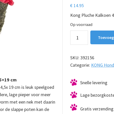
€
14.95
Kong Pluche Kalkoen 
Op voorraad
Kong
Toevoeg
Pluche
Kalkoen
42cm
SKU:
392156
aantal
Categorie:
KONG Hond
,5×19 cm
Snelle levering
,5x 19 cm is leuk speelgoed
ere, lage pieper voor meer
Lage bezorgkost
e vorm met een nek met daarin
Gratis verzending 
oor de slappe poten kan de