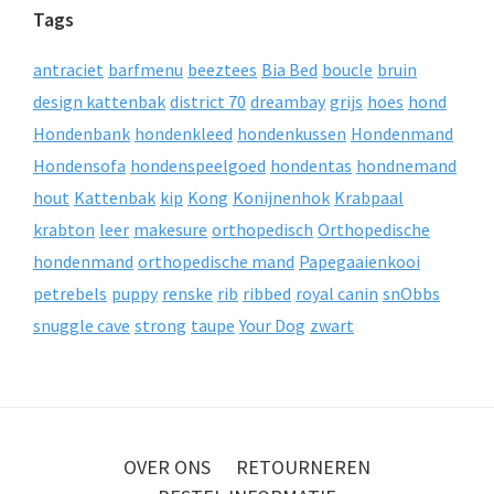
Tags
antraciet
barfmenu
beeztees
Bia Bed
boucle
bruin
design kattenbak
district 70
dreambay
grijs
hoes
hond
Hondenbank
hondenkleed
hondenkussen
Hondenmand
Hondensofa
hondenspeelgoed
hondentas
hondnemand
hout
Kattenbak
kip
Kong
Konijnenhok
Krabpaal
krabton
leer
makesure
orthopedisch
Orthopedische
hondenmand
orthopedische mand
Papegaaienkooi
petrebels
puppy
renske
rib
ribbed
royal canin
snObbs
snuggle cave
strong
taupe
Your Dog
zwart
OVER ONS
RETOURNEREN