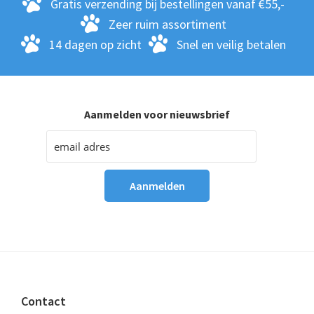
Gratis verzending bij bestellingen vanaf €55,-
Zeer ruim assortiment
14 dagen op zicht
Snel en veilig betalen
Aanmelden voor nieuwsbrief
Footer
Contact