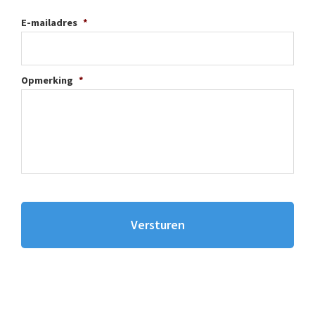
E-mailadres
*
Opmerking
*