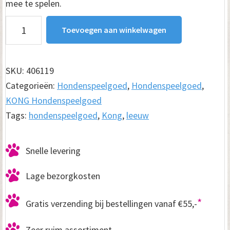
mee te spelen.
Kong
Toevoegen aan winkelwagen
hondenspeelgoed
Comfort
Kiddo's
SKU:
406119
Leeuw
Categorieën:
Hondenspeelgoed
,
Hondenspeelgoed
,
23cm
KONG Hondenspeelgoed
aantal
Tags:
hondenspeelgoed
,
Kong
,
leeuw
Snelle levering
Lage bezorgkosten
*
Gratis verzending bij bestellingen vanaf €55,-
Zeer ruim assortiment