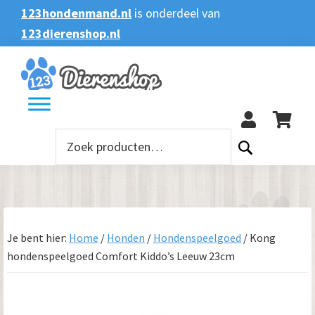
Spring
Door
Spring
123hondenmand.nl
is onderdeel van
naar
naar
naar
123dierenshop.nl
Zoeken
Zoeken
de
de
de
naar:
hoofdnavigatie
hoofd
voettekst
123
inhoud
Zoeken
naar:
Je bent hier:
Home
/
Honden
/
Hondenspeelgoed
/
Kong
hondenspeelgoed Comfort Kiddo’s Leeuw 23cm