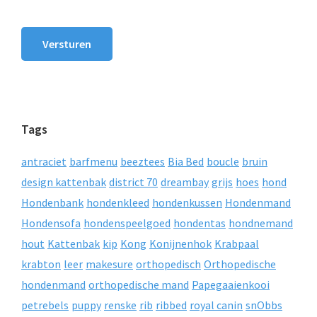
Versturen
Tags
antraciet
barfmenu
beeztees
Bia Bed
boucle
bruin
design kattenbak
district 70
dreambay
grijs
hoes
hond
Hondenbank
hondenkleed
hondenkussen
Hondenmand
Hondensofa
hondenspeelgoed
hondentas
hondnemand
hout
Kattenbak
kip
Kong
Konijnenhok
Krabpaal
krabton
leer
makesure
orthopedisch
Orthopedische
hondenmand
orthopedische mand
Papegaaienkooi
petrebels
puppy
renske
rib
ribbed
royal canin
snObbs