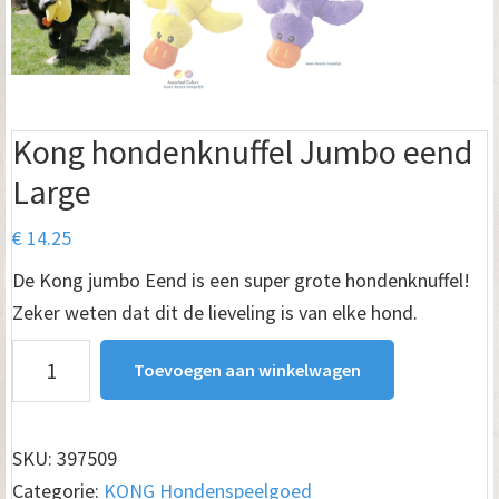
Kong hondenknuffel Jumbo eend
Large
€
14.25
De Kong jumbo Eend is een super grote hondenknuffel!
Zeker weten dat dit de lieveling is van elke hond.
Kong
Toevoegen aan winkelwagen
hondenknuffel
Jumbo
eend
SKU:
397509
Large
Categorie:
KONG Hondenspeelgoed