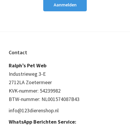
Footer
Contact
Ralph’s Pet Web
Industrieweg 3-E
2712LA Zoetermeer
KVK-nummer: 54239982
BTW-nummer: NL001574087B43
info@123dierenshop.nl
WhatsApp Berichten Service: