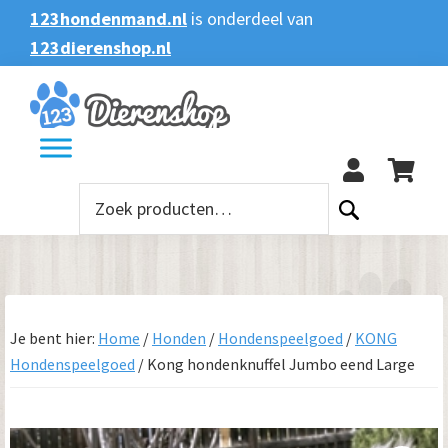
Spring
Door
Spring
123hondenmand.nl
is onderdeel van
naar
naar
naar
123dierenshop.nl
Zoeken
Zoeken
de
de
de
naar:
hoofdnavigatie
hoofd
voettekst
123
inhoud
Zoeken
naar:
Je bent hier:
Home
/
Honden
/
Hondenspeelgoed
/
KONG
Hondenspeelgoed
/
Kong hondenknuffel Jumbo eend Large