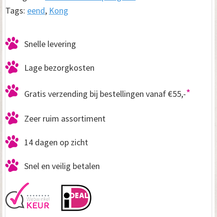
aantal
Tags:
eend
,
Kong
Snelle levering
Lage bezorgkosten
*
Gratis verzending bij bestellingen vanaf €55,-
Zeer ruim assortiment
14 dagen op zicht
Snel en veilig betalen