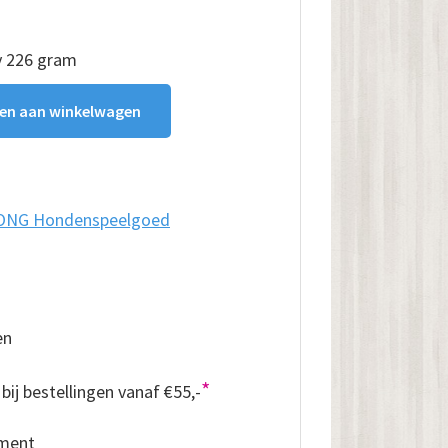
y 226 gram
en aan winkelwagen
ONG Hondenspeelgoed
en
*
bij bestellingen vanaf €55,-
iment