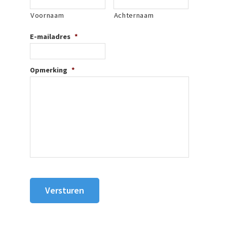
Voornaam
Achternaam
E-mailadres
*
Opmerking
*