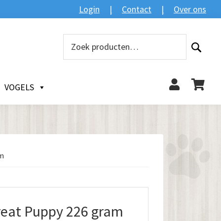
Login
Contact
Over ons
Zoeken
Zoeken
naar:
VOGELS
am
eat Puppy 226 gram