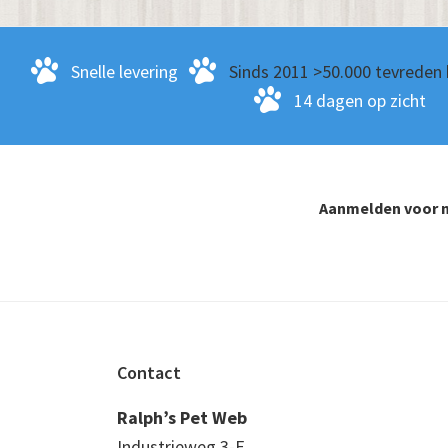
Snelle levering
Sinds 2011 >50.000 tevreden 
14 dagen op zicht
Aanmelden voor n
Footer
Contact
Ralph’s Pet Web
Industrieweg 3-E