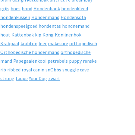
grijs
hoes
hond
Hondenbank
hondenkleed
hondenkussen
Hondenmand
Hondensofa
hondenspeelgoed
hondentas
hondnemand
hout
Kattenbak
kip
Kong
Konijnenhok
Krabpaal
krabton
leer
makesure
orthopedisch
Orthopedische hondenmand
orthopedische
mand
Papegaaienkooi
petrebels
puppy
renske
rib
ribbed
royal canin
snObbs
snuggle cave
strong
taupe
Your Dog
zwart