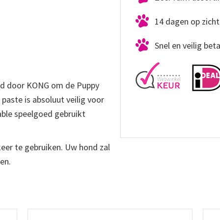
14 dagen op zicht
Snel en veilig bet
eld door KONG om de Puppy
paste is absoluut veilig voor
able speelgoed gebruikt
eer te gebruiken. Uw hond zal
en.