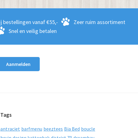
j bestellingen vanaf €55,-
Zeer ruim assortiment
Snel en veilig betalen
Tags
antraciet
barfmenu
beeztees
Bia Bed
boucle
bruin
design kattenbak
district 70
dreambay