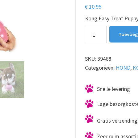
€
10.95
Kong Easy Treat Pupp
KONG
Toevoeg
Easy
Treat
Puppy
SKU:
39468
226
Categorieën:
HOND
,
K
gram
aantal
Snelle levering
Lage bezorgkost
Gratis verzending 
Zeer ruim assort