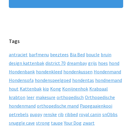
Tags
antraciet
barfmenu
beeztees
Bia Bed
boucle
bruin
design kattenbak
district 70
dreambay
grijs
hoes
hond
Hondenbank
hondenkleed
hondenkussen
Hondenmand
Hondensofa
hondenspeelgoed
hondentas
hondnemand
hout
Kattenbak
kip
Kong
Konijnenhok
Krabpaal
krabton
leer
makesure
orthopedisch
Orthopedische
hondenmand
orthopedische mand
Papegaaienkooi
petrebels
puppy
renske
rib
ribbed
royal canin
snObbs
snuggle cave
strong
taupe
Your Dog
zwart