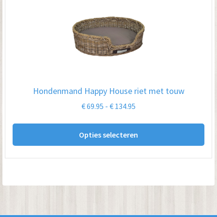
Hondenmand Happy House riet met touw
Prijsklasse:
€
69.95
-
€
134.95
€ 69.95
Dit
tot
Opties selecteren
pro
€ 134.95
hee
me
var
De
opt