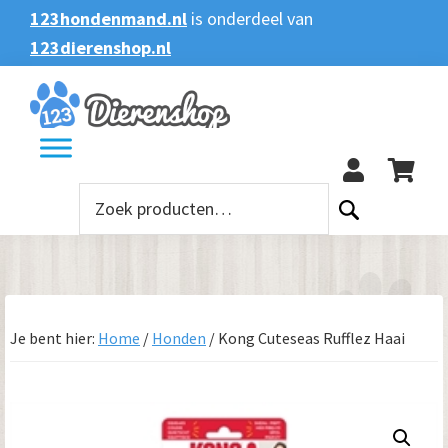
Spring
Door
Spring
123hondenmand.nl
is onderdeel van
naar
naar
naar
123dierenshop.nl
Zoeken
Zoeken
de
de
de
naar:
hoofdnavigatie
hoofd
voettekst
123
inhoud
Zoeken
naar:
Je bent hier:
Home
/
Honden
/
Kong Cuteseas Rufflez Haai