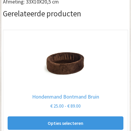
Afmeting: 33X10X20,5 cm
Gerelateerde producten
Hondenmand Bontmand Bruin
Prijsklasse:
€
25.00
-
€
89.00
€ 25.00
Dit
tot
Opties selecteren
pro
€ 89.00