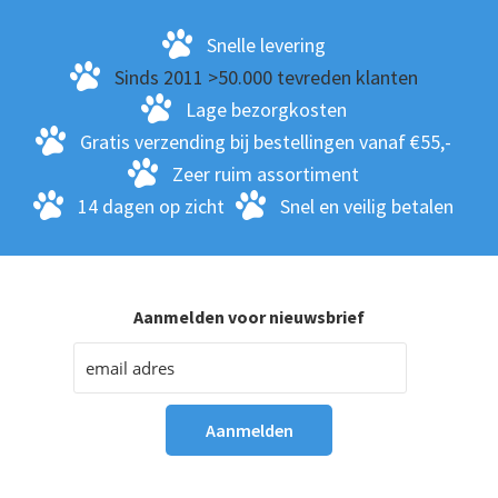
kan
ge
Snelle levering
wo
Sinds 2011 >50.000 tevreden klanten
op
Lage bezorgkosten
de
Gratis verzending bij bestellingen vanaf €55,-
pro
Zeer ruim assortiment
14 dagen op zicht
Snel en veilig betalen
Aanmelden voor nieuwsbrief