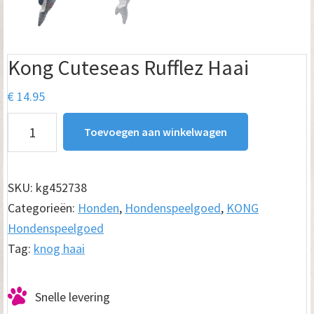
Kong Cuteseas Rufflez Haai
€
14.95
Kong
Toevoegen aan winkelwagen
Cuteseas
Rufflez
Haai
SKU:
kg452738
aantal
Categorieën:
Honden
,
Hondenspeelgoed
,
KONG
Hondenspeelgoed
Tag:
knog haai
Snelle levering