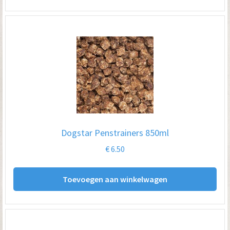
hee
me
var
De
opt
kan
ge
wo
op
Dogstar Penstrainers 850ml
de
€
6.50
pro
Toevoegen aan winkelwagen