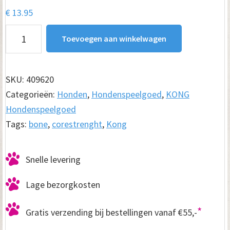
€
13.95
Kong
Toevoegen aan winkelwagen
Corestrenght
Bamboo
Bone
SKU:
409620
16
Categorieën:
Honden
,
Hondenspeelgoed
,
KONG
cm
Hondenspeelgoed
aantal
Tags:
bone
,
corestrenght
,
Kong
Snelle levering
Lage bezorgkosten
*
Gratis verzending bij bestellingen vanaf €55,-