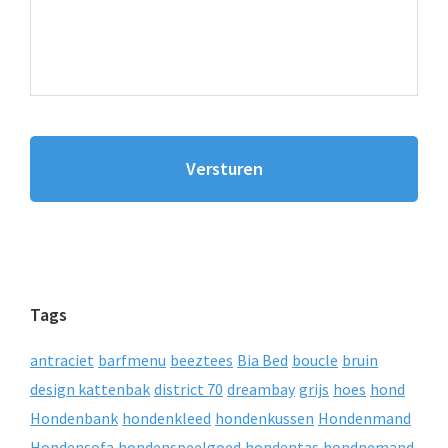
Tags
antraciet
barfmenu
beeztees
Bia Bed
boucle
bruin
design kattenbak
district 70
dreambay
grijs
hoes
hond
Hondenbank
hondenkleed
hondenkussen
Hondenmand
Hondensofa
hondenspeelgoed
hondentas
hondnemand