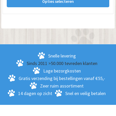
Opties selecteren
pro
€ 89.00
hee
me
var
De
opt
kan
ge
Snelle levering
wo
Sinds 2011 >50.000 tevreden klanten
op
Lage bezorgkosten
de
Gratis verzending bij bestellingen vanaf €55,-
pro
Zeer ruim assortiment
14 dagen op zicht
Snel en veilig betalen