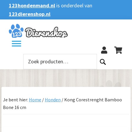
Spring
Door
Spring
123hondenmand.nl
is onderdeel van
naar
naar
naar
123dierenshop.nl
Zoeken
Zoeken
de
de
de
naar:
hoofdnavigatie
hoofd
voettekst
123
inhoud
Zoeken
naar:
Je bent hier:
Home
/
Honden
/
Kong Corestrenght Bamboo
Bone 16 cm