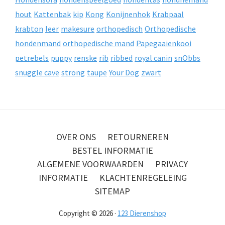
hout
Kattenbak
kip
Kong
Konijnenhok
Krabpaal
krabton
leer
makesure
orthopedisch
Orthopedische
hondenmand
orthopedische mand
Papegaaienkooi
petrebels
puppy
renske
rib
ribbed
royal canin
snObbs
snuggle cave
strong
taupe
Your Dog
zwart
OVER ONS
RETOURNEREN
BESTEL INFORMATIE
ALGEMENE VOORWAARDEN
PRIVACY
INFORMATIE
KLACHTENREGELEING
SITEMAP
Copyright © 2026 ·
123 Dierenshop