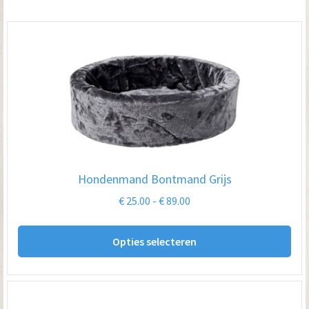
Hondenmand Bontmand Grijs
Prijsklasse:
€
25.00
-
€
89.00
€ 25.00
Dit
tot
Opties selecteren
pro
€ 89.00
hee
me
var