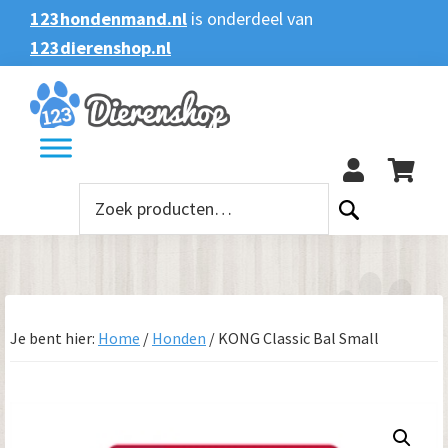
Spring
Door
Spring
123hondenmand.nl
is onderdeel van
naar
naar
naar
123dierenshop.nl
Zoeken
Zoeken
de
de
de
naar:
hoofdnavigatie
hoofd
voettekst
123
inhoud
Zoeken
naar:
Je bent hier:
Home
/
Honden
/
KONG Classic Bal Small