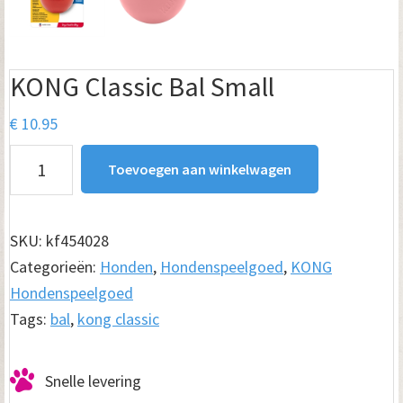
KONG Classic Bal Small
€
10.95
KONG
Toevoegen aan winkelwagen
Classic
Bal
Small
SKU:
kf454028
aantal
Categorieën:
Honden
,
Hondenspeelgoed
,
KONG
Hondenspeelgoed
Tags:
bal
,
kong classic
Snelle levering