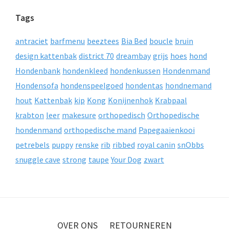
Tags
antraciet
barfmenu
beeztees
Bia Bed
boucle
bruin
design kattenbak
district 70
dreambay
grijs
hoes
hond
Hondenbank
hondenkleed
hondenkussen
Hondenmand
Hondensofa
hondenspeelgoed
hondentas
hondnemand
hout
Kattenbak
kip
Kong
Konijnenhok
Krabpaal
krabton
leer
makesure
orthopedisch
Orthopedische
hondenmand
orthopedische mand
Papegaaienkooi
petrebels
puppy
renske
rib
ribbed
royal canin
snObbs
snuggle cave
strong
taupe
Your Dog
zwart
OVER ONS
RETOURNEREN