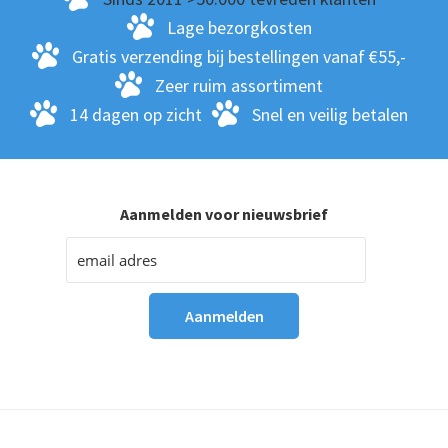
op
Lage bezorgkosten
de
Gratis verzending bij bestellingen vanaf €55,-
pro
Zeer ruim assortiment
14 dagen op zicht
Snel en veilig betalen
Aanmelden voor nieuwsbrief