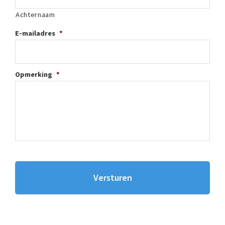
Achternaam
E-mailadres
*
Opmerking
*