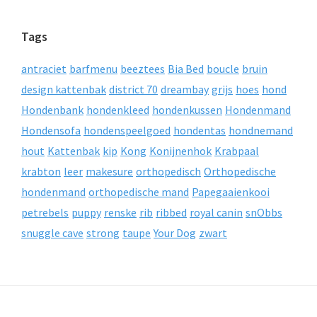
Tags
antraciet
barfmenu
beeztees
Bia Bed
boucle
bruin
design kattenbak
district 70
dreambay
grijs
hoes
hond
Hondenbank
hondenkleed
hondenkussen
Hondenmand
Hondensofa
hondenspeelgoed
hondentas
hondnemand
hout
Kattenbak
kip
Kong
Konijnenhok
Krabpaal
krabton
leer
makesure
orthopedisch
Orthopedische
hondenmand
orthopedische mand
Papegaaienkooi
petrebels
puppy
renske
rib
ribbed
royal canin
snObbs
snuggle cave
strong
taupe
Your Dog
zwart