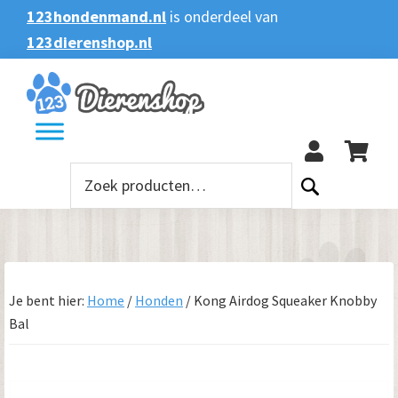
Spring
Door
Spring
123hondenmand.nl
is onderdeel van
naar
naar
naar
123dierenshop.nl
Zoeken
Zoeken
de
de
de
naar:
hoofdnavigatie
hoofd
voettekst
123
inhoud
Zoeken
naar:
Je bent hier:
Home
/
Honden
/
Kong Airdog Squeaker Knobby
Bal