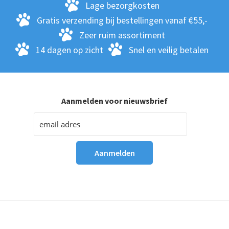
op
Lage bezorgkosten
de
Gratis verzending bij bestellingen vanaf €55,-
pro
Zeer ruim assortiment
14 dagen op zicht
Snel en veilig betalen
Aanmelden voor nieuwsbrief