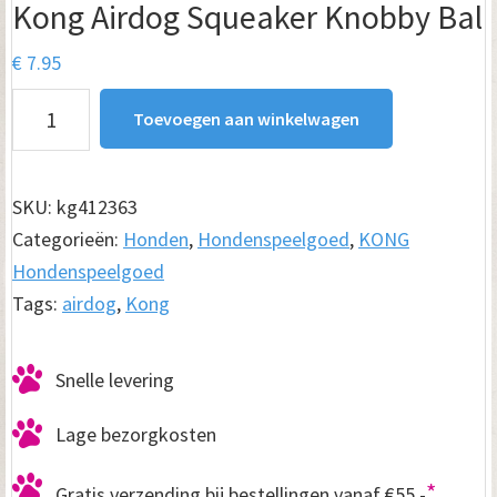
Kong Airdog Squeaker Knobby Bal
€
7.95
Kong
Toevoegen aan winkelwagen
Airdog
Squeaker
Knobby
SKU:
kg412363
Bal
Categorieën:
Honden
,
Hondenspeelgoed
,
KONG
aantal
Hondenspeelgoed
Tags:
airdog
,
Kong
Snelle levering
Lage bezorgkosten
*
Gratis verzending bij bestellingen vanaf €55,-