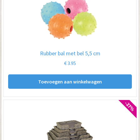
De
opt
kan
ge
wo
op
Rubber bal met bel 5,5 cm
de
€
3.95
pro
Toevoegen aan winkelwagen
-27%