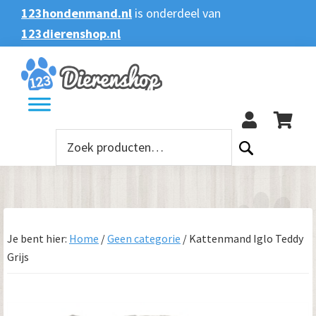
Spring
Door
Spring
123hondenmand.nl
is onderdeel van
naar
naar
naar
123dierenshop.nl
Zoeken
Zoeken
de
de
de
naar:
hoofdnavigatie
hoofd
voettekst
123
inhoud
Zoeken
naar:
Je bent hier:
Home
/
Geen categorie
/
Kattenmand Iglo Teddy
Grijs