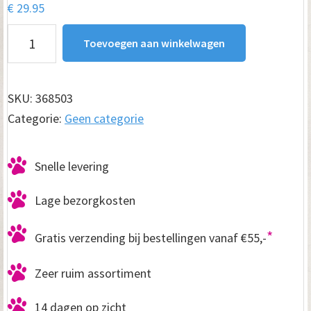
€
29.95
Kattenmand
Toevoegen aan winkelwagen
Iglo
Teddy
Grijs
SKU:
368503
aantal
Categorie:
Geen categorie
Snelle levering
Lage bezorgkosten
*
Gratis verzending bij bestellingen vanaf €55,-
Zeer ruim assortiment
14 dagen op zicht