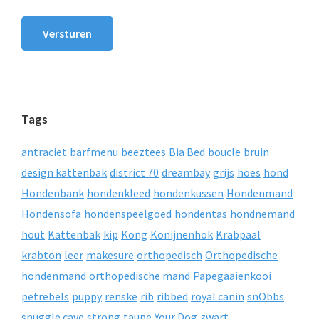
Versturen
Tags
antraciet
barfmenu
beeztees
Bia Bed
boucle
bruin
design kattenbak
district 70
dreambay
grijs
hoes
hond
Hondenbank
hondenkleed
hondenkussen
Hondenmand
Hondensofa
hondenspeelgoed
hondentas
hondnemand
hout
Kattenbak
kip
Kong
Konijnenhok
Krabpaal
krabton
leer
makesure
orthopedisch
Orthopedische
hondenmand
orthopedische mand
Papegaaienkooi
petrebels
puppy
renske
rib
ribbed
royal canin
snObbs
snuggle cave
strong
taupe
Your Dog
zwart