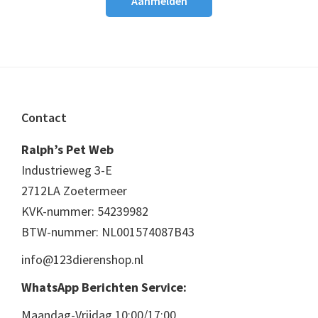
Footer
Contact
Ralph’s Pet Web
Industrieweg 3-E
2712LA Zoetermeer
KVK-nummer: 54239982
BTW-nummer: NL001574087B43
info@123dierenshop.nl
WhatsApp Berichten Service:
Maandag-Vrijdag 10:00/17:00