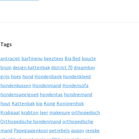
Tags
antraciet
barfmenu
beeztees
Bia Bed
boucle
bruin
design kattenbak
district 70
dreambay
grijs
hoes
hond
Hondenbank
hondenkleed
hondenkussen
Hondenmand
Hondensofa
hondenspeelgoed
hondentas
hondnemand
hout
Kattenbak
kip
Kong
Konijnenhok
Krabpaal
krabton
leer
makesure
orthopedisch
Orthopedische hondenmand
orthopedische
mand
Papegaaienkooi
petrebels
puppy
renske