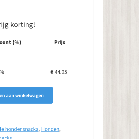
ijg korting!
count (%)
Prijs
€
57.95
 %
€
44.95
en aan winkelwagen
e hondensnacks
,
Honden
,
nacks