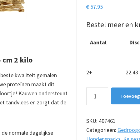
€
57.95
Bestel meer en kr
Aantal
Dis
1
—
 cm 2 kilo
2+
22.43
beste kwaliteit gemalen
we proteïnen maakt dit
Kalfskauwstaaf
doortje! Kauwen ondersteunt
Toevoeg
17,5cm
et tandvlees en zorgt dat de
2
kilo
SKU:
407461
aantal
Categorieën:
Gedroogd
p de normale dagelijkse
Hondensnacks
,
Kauws