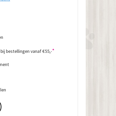
en
*
bij bestellingen vanaf €55,-
iment
alen