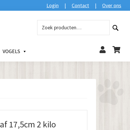
Login
Contact
Over ons
Zoeken
Zoeken
naar:
VOGELS
f 17,5cm 2 kilo