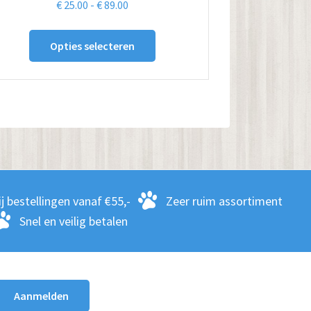
Prijsklasse:
€
25.00
-
€
89.00
€ 25.00
Dit
tot
Opties selecteren
product
€ 89.00
heeft
meerdere
variaties.
Deze
optie
kan
gekozen
j bestellingen vanaf €55,-
Zeer ruim assortiment
worden
Snel en veilig betalen
op
de
productpagina