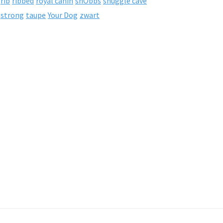
rib
ribbed
royal canin
snObbs
snuggle cave
strong
taupe
Your Dog
zwart