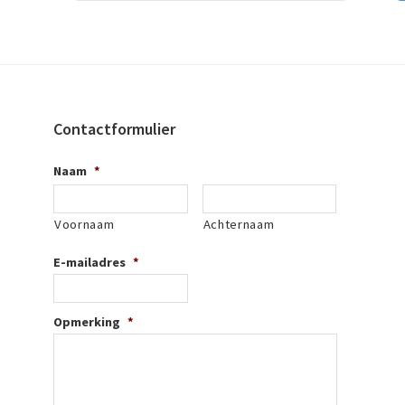
Contactformulier
Naam
*
Voornaam
Achternaam
E-mailadres
*
Opmerking
*