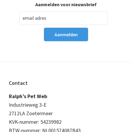
Aanmelden voor nieuwsbrief
Footer
Contact
Ralph’s Pet Web
Industrieweg 3-E
2712LA Zoetermeer
KVK-nummer: 54239982
BTW-nummer: NL001574087B43