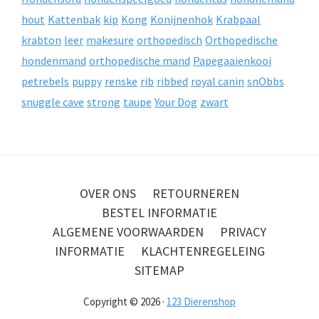
hout
Kattenbak
kip
Kong
Konijnenhok
Krabpaal
krabton
leer
makesure
orthopedisch
Orthopedische
hondenmand
orthopedische mand
Papegaaienkooi
petrebels
puppy
renske
rib
ribbed
royal canin
snObbs
snuggle cave
strong
taupe
Your Dog
zwart
OVER ONS
RETOURNEREN
BESTEL INFORMATIE
ALGEMENE VOORWAARDEN
PRIVACY
INFORMATIE
KLACHTENREGELEING
SITEMAP
Copyright © 2026 ·
123 Dierenshop