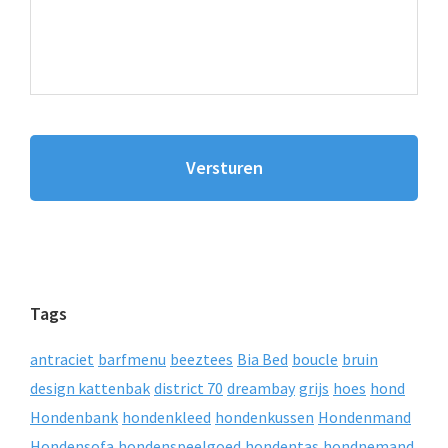
Tags
antraciet
barfmenu
beeztees
Bia Bed
boucle
bruin
design kattenbak
district 70
dreambay
grijs
hoes
hond
Hondenbank
hondenkleed
hondenkussen
Hondenmand
Hondensofa
hondenspeelgoed
hondentas
hondnemand