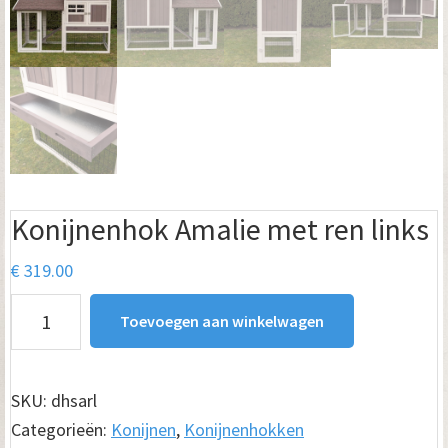
Konijnenhok Amalie met ren links
€
319.00
Konijnenhok
Toevoegen aan winkelwagen
Amalie
met
ren
SKU:
dhsarl
links
Categorieën:
Konijnen
,
Konijnenhokken