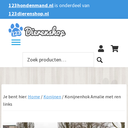
Spring
Door
Spring
123hondenmand.nl
is onderdeel van
naar
naar
naar
123dierenshop.nl
Zoeken
Zoeken
de
de
de
naar:
hoofdnavigatie
hoofd
voettekst
123
inhoud
Zoeken
naar:
Je bent hier:
Home
/
Konijnen
/
Konijnenhok Amalie met ren
links