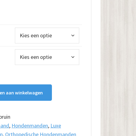
klasse:
9.00
9.00
en aan winkelwagen
bruin
and
,
Hondenmanden
,
Luxe
n
,
Orthopedische Hondenmanden