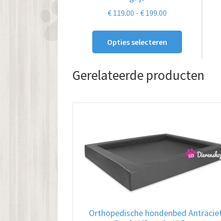
gekozen
Prijsklasse:
€
119.00
-
€
199.00
worden
€ 119.00
op
tot
Opties selecteren
de
€ 199.00
productpagina
Gerelateerde producten
Orthopedische hondenbed Antracie