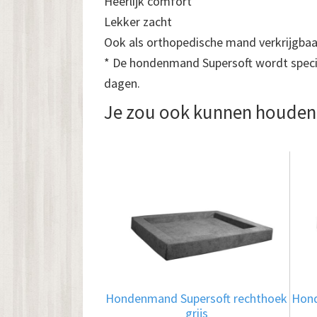
Heerlijk comfort
Lekker zacht
Ook als orthopedische mand verkrijgbaa
* De hondenmand Supersoft wordt speciaa
dagen.
Je zou ook kunnen houden
Dit
product
heeft
meerdere
variaties.
Deze
optie
Hondenmand Supersoft rechthoek
Hond
kan
grijs