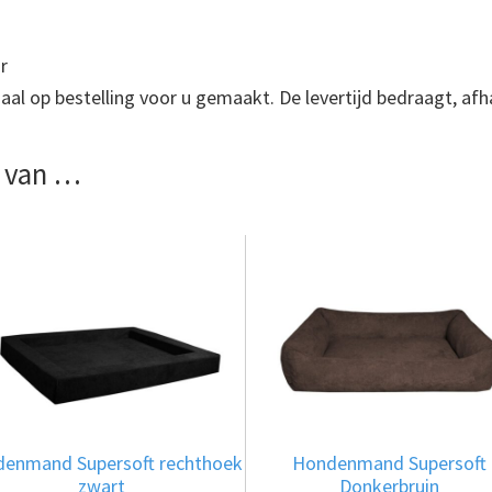
r
l op bestelling voor u gemaakt. De levertijd bedraagt, afh
 van …
Dit
Dit
product
product
heeft
heeft
meerdere
meerdere
variaties.
variaties.
Deze
Deze
optie
optie
enmand Supersoft rechthoek
Hondenmand Supersoft
kan
kan
zwart
Donkerbruin