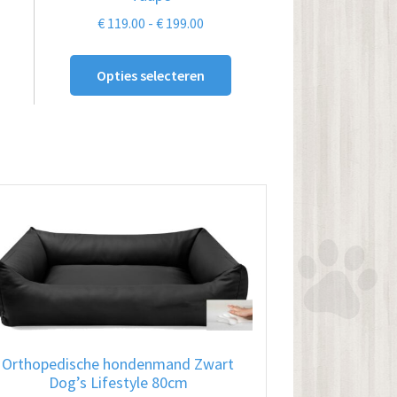
gekozen
klasse:
Prijsklasse:
€
119.00
-
€
199.00
worden
00
€ 119.00
op
tot
Opties selecteren
.00
de
€ 199.00
na
productpagina
Orthopedische hondenmand Zwart
Dog’s Lifestyle 80cm