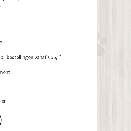
n
en
*
bij bestellingen vanaf €55,-
iment
alen