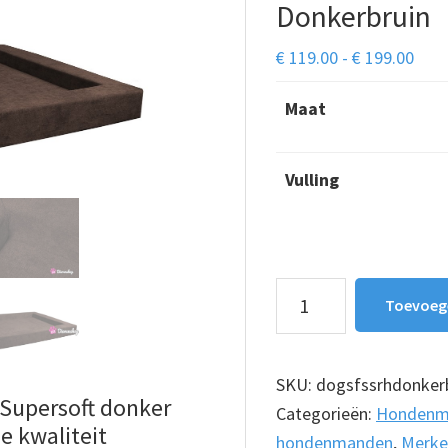
Donkerbruin
Prijs
€
119.00
-
€
199.00
€ 11
Maat
tot
€ 19
Vulling
Hondenmand
Toevoeg
Supersoft
Rechthoek
Donkerbruin
SKU:
dogsfssrhdonker
Supersoft donker
aantal
Categorieën:
Hondenm
e kwaliteit
hondenmanden
,
Merke