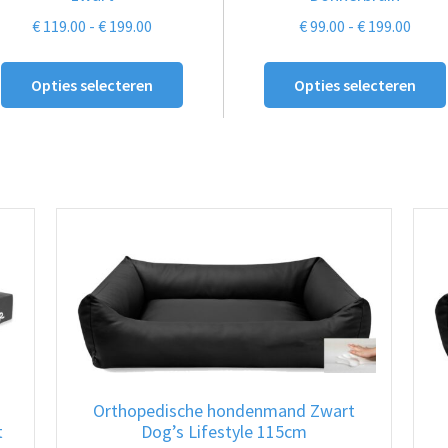
gekozen
gekozen
Prijsklasse:
Prijs
€
119.00
-
€
199.00
€
99.00
-
€
199.00
worden
worden
€ 119.00
€ 99.
op
op
tot
tot
Opties selecteren
Opties selecteren
de
€ 199.00
de
€ 199
productpagina
productpagi
Orthopedische hondenmand Zwart
t
Dog’s Lifestyle 115cm