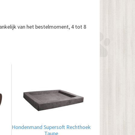
ankelijk van het bestelmoment, 4 tot 8
Dit
product
heeft
meerdere
variaties.
Deze
optie
Hondenmand Supersoft Rechthoek
kan
Taupe