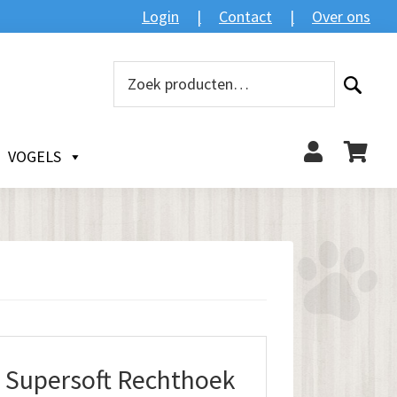
Login
Contact
Over ons
Zoeken
Zoeken
naar:
VOGELS
Supersoft Rechthoek