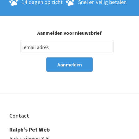
14 dagen op zicht
Snel en veilig betalen
Aanmelden voor nieuwsbrief
Footer
Contact
Ralph’s Pet Web
Industrieweg 3-E