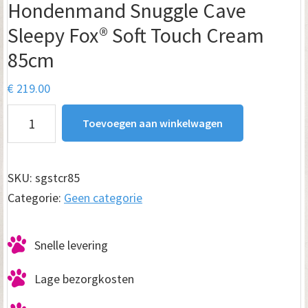
Hondenmand Snuggle Cave
Sleepy Fox® Soft Touch Cream
85cm
€
219.00
Hondenmand
Toevoegen aan winkelwagen
Snuggle
Cave
Sleepy
SKU:
sgstcr85
Fox®
Categorie:
Geen categorie
Soft
Touch
Snelle levering
Cream
85cm
Lage bezorgkosten
aantal