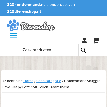
Spring
Door
Spring
123hondenmand.nl
is onderdeel van
naar
naar
naar
123dierenshop.nl
Zoeken
Zoeken
de
de
de
naar:
hoofdnavigatie
hoofd
voettekst
123
inhoud
Zoeken
naar:
Je bent hier:
Home
/
Geen categorie
/
Hondenmand Snuggle
Cave Sleepy Fox® Soft Touch Cream 85cm