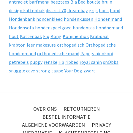
antraciet
barfmenu
beeztees
Bia Bed
boucle
bruin
design kattenbak
district 70
dreambay
grijs
hoes
hond
Hondenbank
hondenkleed
hondenkussen
Hondenmand
Hondensofa
hondenspeelgoed
hondentas
hondnemand
hout
Kattenbak
kip
Kong
Konijnenhok
Krabpaal
krabton
leer
makesure
orthopedisch
Orthopedische
hondenmand
orthopedische mand
Papegaaienkooi
petrebels
puppy
renske
rib
ribbed
royal canin
snObbs
snuggle cave
strong
taupe
Your Dog
zwart
OVER ONS
RETOURNEREN
BESTEL INFORMATIE
ALGEMENE VOORWAARDEN
PRIVACY
INFORMATIE
KLACHTENREGELEING