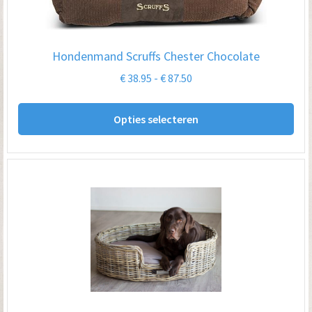
Hondenmand Scruffs Chester Chocolate
Prijsklasse:
€
38.95
-
€
87.50
€ 38.95
Dit
tot
Opties selecteren
pro
€ 87.50
hee
me
var
De
opt
kan
ge
wo
op