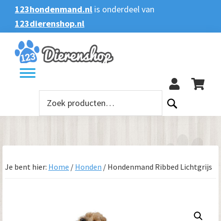
Spring
Door
Spring
123hondenmand.nl
is onderdeel van
naar
naar
naar
123dierenshop.nl
Zoeken
Zoeken
de
de
de
naar:
hoofdnavigatie
hoofd
voettekst
123
inhoud
Zoeken
naar:
Je bent hier:
Home
/
Honden
/
Hondenmand Ribbed Lichtgrijs