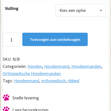
Vulling
Hondenmand
Toevoegen aan winkelwagen
Ribbed
Lichtgrijs
aantal
SKU:
N/B
Categorieën:
Honden
,
Hondenmand
,
Hondenmanden
,
Orthopedische Hondenmanden
Tags:
Hondenmand
,
orthopedisch
,
ribbed
Snelle levering
Lage bezorgkosten