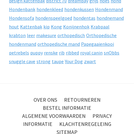
design kattenbak
district 70
dreambay
grijs
hoes
hond
Hondenbank
hondenkleed
hondenkussen
Hondenmand
Hondensofa
hondenspeelgoed
hondentas
hondnemand
hout
Kattenbak
kip
Kong
Konijnenhok
Krabpaal
krabton
leer
makesure
orthopedisch
Orthopedische
hondenmand
orthopedische mand
Papegaaienkooi
petrebels
puppy
renske
rib
ribbed
royal canin
snObbs
snuggle cave
strong
taupe
Your Dog
zwart
OVER ONS
RETOURNEREN
BESTEL INFORMATIE
ALGEMENE VOORWAARDEN
PRIVACY
INFORMATIE
KLACHTENREGELEING
SITEMAP