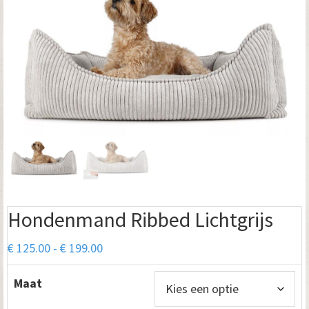
Hondenmand Ribbed Lichtgrijs
Prijsklasse:
€
125.00
-
€
199.00
€ 125.00
Maat
tot
€ 199.00