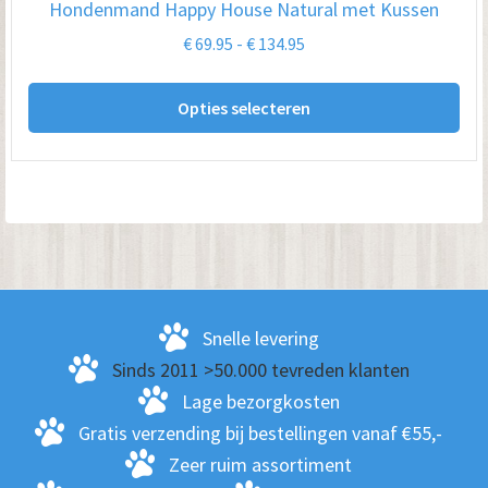
Hondenmand Happy House Natural met Kussen
de
Prijsklasse:
€
69.95
-
€
134.95
pro
€ 69.95
Dit
tot
Opties selecteren
pro
€ 134.95
hee
me
var
De
opt
kan
ge
Snelle levering
wo
Sinds 2011 >50.000 tevreden klanten
op
Lage bezorgkosten
de
Gratis verzending bij bestellingen vanaf €55,-
pro
Zeer ruim assortiment