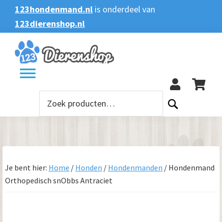
Spring
Door
Spring
123hondenmand.nl
is onderdeel van
naar
naar
naar
123dierenshop.nl
Zoeken
Zoeken
de
de
de
naar:
hoofdnavigatie
hoofd
voettekst
123
inhoud
Zoeken
naar:
Je bent hier:
Home
/
Honden
/
Hondenmanden
/
Hondenmand
Orthopedisch snObbs Antraciet