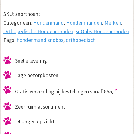
snObbs
Antraciet
SKU:
snorthoant
aantal
Categorieën:
Hondenmand
,
Hondenmanden
,
Merken
,
Orthopedische Hondenmanden
,
snObbs Hondenmanden
Tags:
hondenmand snobbs
,
orthopedisch
Snelle levering
Lage bezorgkosten
*
Gratis verzending bij bestellingen vanaf €55,-
Zeer ruim assortiment
14 dagen op zicht