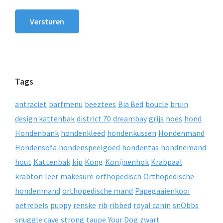
Versturen
Tags
antraciet
barfmenu
beeztees
Bia Bed
boucle
bruin
design kattenbak
district 70
dreambay
grijs
hoes
hond
Hondenbank
hondenkleed
hondenkussen
Hondenmand
Hondensofa
hondenspeelgoed
hondentas
hondnemand
hout
Kattenbak
kip
Kong
Konijnenhok
Krabpaal
krabton
leer
makesure
orthopedisch
Orthopedische
hondenmand
orthopedische mand
Papegaaienkooi
petrebels
puppy
renske
rib
ribbed
royal canin
snObbs
snuggle cave
strong
taupe
Your Dog
zwart