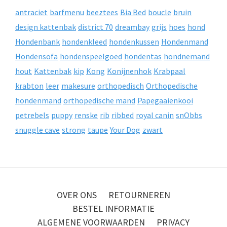
antraciet
barfmenu
beeztees
Bia Bed
boucle
bruin
design kattenbak
district 70
dreambay
grijs
hoes
hond
Hondenbank
hondenkleed
hondenkussen
Hondenmand
Hondensofa
hondenspeelgoed
hondentas
hondnemand
hout
Kattenbak
kip
Kong
Konijnenhok
Krabpaal
krabton
leer
makesure
orthopedisch
Orthopedische
hondenmand
orthopedische mand
Papegaaienkooi
petrebels
puppy
renske
rib
ribbed
royal canin
snObbs
snuggle cave
strong
taupe
Your Dog
zwart
OVER ONS
RETOURNEREN
BESTEL INFORMATIE
ALGEMENE VOORWAARDEN
PRIVACY