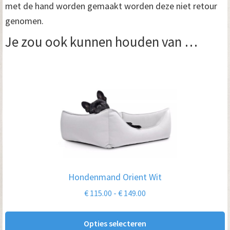
met de hand worden gemaakt worden deze niet retour
genomen.
Je zou ook kunnen houden van …
Dit
product
heeft
meerdere
variaties.
Deze
optie
Hondenmand Orient Wit
kan
Prijsklasse:
€
115.00
-
€
149.00
gekozen
€ 115.00
worden
tot
Opties selecteren
op
€ 149.00