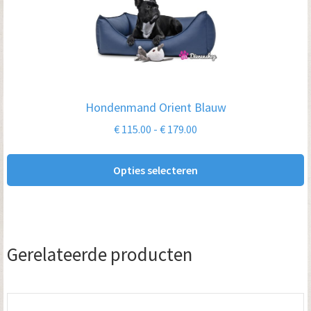
heeft
meerdere
variaties.
Deze
optie
Hondenmand Orient Blauw
kan
Prijsklasse:
€
115.00
-
€
179.00
gekozen
€ 115.00
worden
tot
Opties selecteren
op
€ 179.00
de
productpagina
Gerelateerde producten