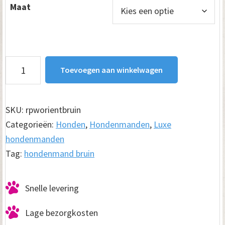
€ 149.00
Maat
Hondenmand
Toevoegen aan winkelwagen
Orient
Bruin
aantal
SKU:
rpworientbruin
Categorieën:
Honden
,
Hondenmanden
,
Luxe
hondenmanden
Tag:
hondenmand bruin
Snelle levering
Lage bezorgkosten