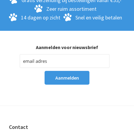
Gratis verzending bij bestellingen vanaf €55,-
Zeer ruim assortiment
14 dagen op zicht
Snel en veilig betalen
Aanmelden voor nieuwsbrief
Footer
Contact