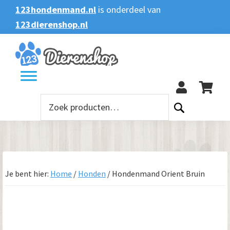
Spring
Door
Spring
123hondenmand.nl
is onderdeel van
naar
naar
naar
123dierenshop.nl
Zoeken
Zoeken
de
de
de
naar:
hoofdnavigatie
hoofd
voettekst
123
inhoud
Zoeken
naar:
Je bent hier:
Home
/
Honden
/
Hondenmand Orient Bruin