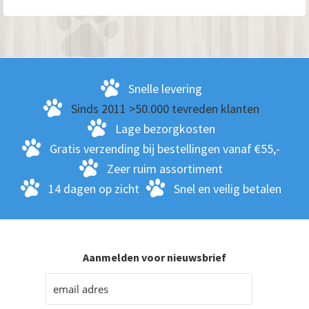
var
De
opt
kan
ge
Snelle levering
wo
Sinds 2011 >50.000 tevreden klanten
op
Lage bezorgkosten
de
Gratis verzending bij bestellingen vanaf €55,-
pro
Zeer ruim assortiment
14 dagen op zicht
Snel en veilig betalen
Aanmelden voor nieuwsbrief