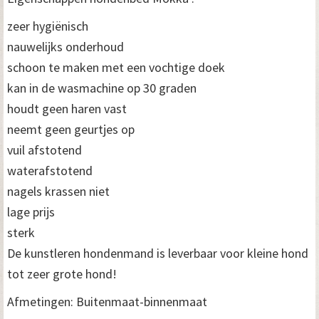
n
zeer hygiënisch
t
nauwelijks onderhoud
a
schoon te maken met een vochtige doek
kan in de wasmachine op 30 graden
l
houdt geen haren vast
neemt geen geurtjes op
vuil afstotend
waterafstotend
nagels krassen niet
lage prijs
sterk
De kunstleren hondenmand is leverbaar voor kleine hond
tot zeer grote hond!
Afmetingen: Buitenmaat-binnenmaat