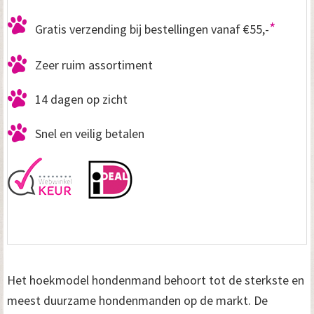
m
*
Gratis verzending bij bestellingen vanaf €55,-
o
d
Zeer ruim assortiment
e
14 dagen op zicht
l
Snel en veilig betalen
M
o
k
k
a
K
Het hoekmodel hondenmand behoort tot de sterkste en
u
meest duurzame hondenmanden op de markt. De