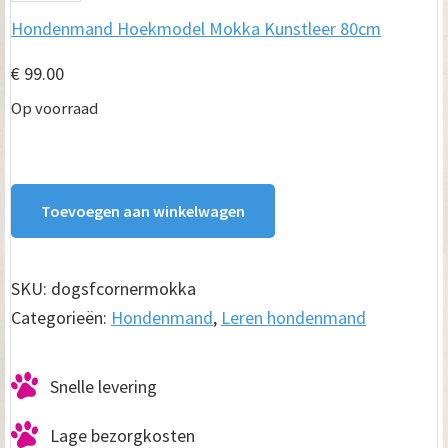
Hondenmand Hoekmodel Mokka Kunstleer 80cm
n
d
€
99.00
e
Op voorraad
n
m
Toevoegen aan winkelwagen
a
n
d
SKU:
dogsfcornermokka
Categorieën:
Hondenmand
,
Leren hondenmand
H
o
Snelle levering
e
k
Lage bezorgkosten