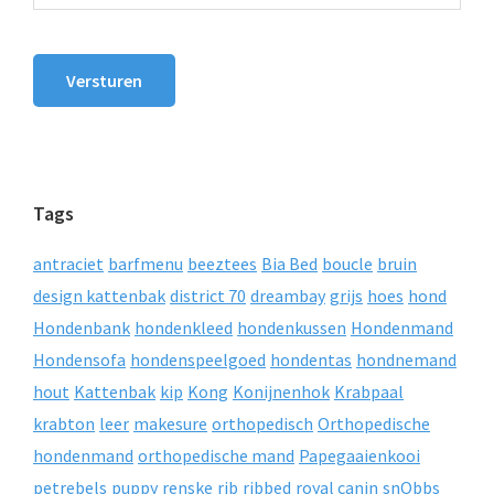
Versturen
Tags
antraciet
barfmenu
beeztees
Bia Bed
boucle
bruin
design kattenbak
district 70
dreambay
grijs
hoes
hond
Hondenbank
hondenkleed
hondenkussen
Hondenmand
Hondensofa
hondenspeelgoed
hondentas
hondnemand
hout
Kattenbak
kip
Kong
Konijnenhok
Krabpaal
krabton
leer
makesure
orthopedisch
Orthopedische
hondenmand
orthopedische mand
Papegaaienkooi
petrebels
puppy
renske
rib
ribbed
royal canin
snObbs