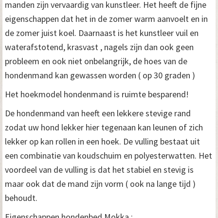
n
manden zijn vervaardig van kunstleer. Het heeft de fijne
s
eigenschappen dat het in de zomer warm aanvoelt en in
de zomer juist koel. Daarnaast is het kunstleer vuil en
t
waterafstotend, krasvast , nagels zijn dan ook geen
l
probleem en ook niet onbelangrijk, de hoes van de
e
hondenmand kan gewassen worden ( op 30 graden )
e
Het hoekmodel hondenmand is ruimte besparend!
r
De hondenmand van heeft een lekkere stevige rand
8
zodat uw hond lekker hier tegenaan kan leunen of zich
0
lekker op kan rollen in een hoek. De vulling bestaat uit
een combinatie van koudschuim en polyesterwatten. Het
c
voordeel van de vulling is dat het stabiel en stevig is
m
maar ook dat de mand zijn vorm ( ook na lange tijd )
a
behoudt.
a
Eigenschappen hondenbed Mokka :