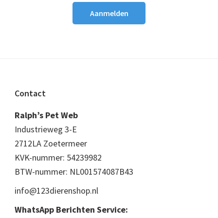
Footer
Contact
Ralph’s Pet Web
Industrieweg 3-E
2712LA Zoetermeer
KVK-nummer: 54239982
BTW-nummer: NL001574087B43
info@123dierenshop.nl
WhatsApp Berichten Service: