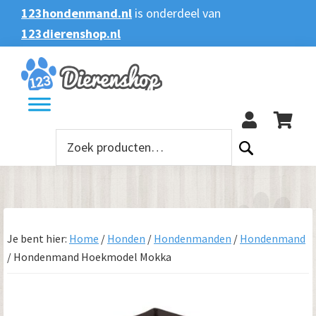
Spring
Door
Spring
123hondenmand.nl
is onderdeel van
naar
naar
naar
123dierenshop.nl
Zoeken
Zoeken
de
de
de
naar:
hoofdnavigatie
hoofd
voettekst
123
inhoud
Zoeken
naar:
Je bent hier:
Home
/
Honden
/
Hondenmanden
/
Hondenmand
/
Hondenmand Hoekmodel Mokka