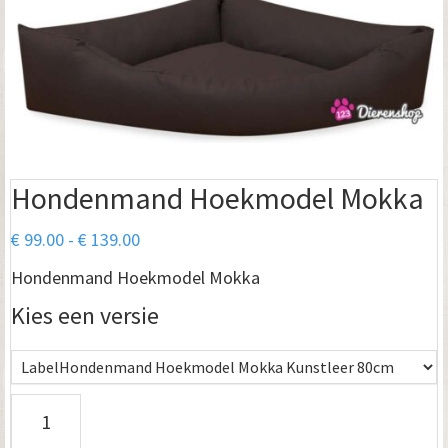
Hondenmand Hoekmodel Mokka
Prijsklasse:
€
99.00
-
€
139.00
€ 99.00
Hondenmand Hoekmodel Mokka
tot
Kies een versie
€ 139.00
H
o