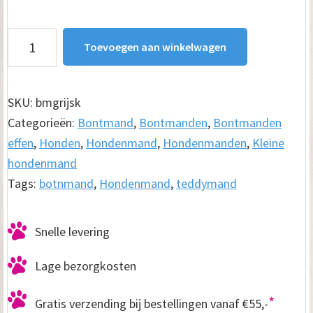
Hondenmand
Toevoegen aan winkelwagen
Bontmand
Grijs
aantal
SKU:
bmgrijsk
Categorieën:
Bontmand
,
Bontmanden
,
Bontmanden
effen
,
Honden
,
Hondenmand
,
Hondenmanden
,
Kleine
hondenmand
Tags:
botnmand
,
Hondenmand
,
teddymand
Snelle levering
Lage bezorgkosten
*
Gratis verzending bij bestellingen vanaf €55,-