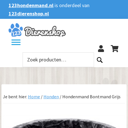
Spring
Door
Spring
123hondenmand.nl
is onderdeel van
naar
naar
naar
123dierenshop.nl
Zoeken
Zoeken
de
de
de
naar:
hoofdnavigatie
hoofd
voettekst
123
inhoud
Zoeken
naar:
Je bent hier:
Home
/
Honden
/
Hondenmand Bontmand Grijs