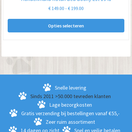
Prijsklasse:
€
149.00
-
€
199.00
€ 149.00
Dit
tot
Opties selecteren
pro
€ 199.00
hee
me
var
De
opt
kan
ge
Snelle levering
wo
Sinds 2011 >50.000 tevreden klanten
op
Lage bezorgkosten
de
Gratis verzending bij bestellingen vanaf €55,-
pro
Zeer ruim assortiment
14 dagen op zicht
Snel en veilig betalen