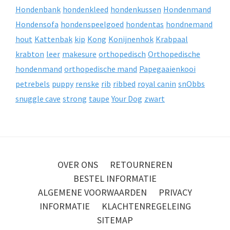
Hondenbank
hondenkleed
hondenkussen
Hondenmand
Hondensofa
hondenspeelgoed
hondentas
hondnemand
hout
Kattenbak
kip
Kong
Konijnenhok
Krabpaal
krabton
leer
makesure
orthopedisch
Orthopedische
hondenmand
orthopedische mand
Papegaaienkooi
petrebels
puppy
renske
rib
ribbed
royal canin
snObbs
snuggle cave
strong
taupe
Your Dog
zwart
OVER ONS
RETOURNEREN
BESTEL INFORMATIE
ALGEMENE VOORWAARDEN
PRIVACY
INFORMATIE
KLACHTENREGELEING
SITEMAP