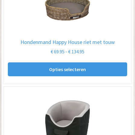
Hondenmand Happy House riet met touw
Prijsklasse:
€
69.95
-
€
134.95
€ 69.95
Dit
tot
Opties selecteren
pro
€ 134.95
hee
me
var
De
opt
kan
ge