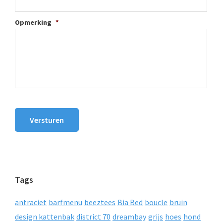
Opmerking
*
Versturen
Tags
antraciet
barfmenu
beeztees
Bia Bed
boucle
bruin
design kattenbak
district 70
dreambay
grijs
hoes
hond