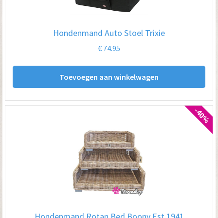
wo
op
Hondenmand Auto Stoel Trixie
de
€
74.95
pro
Toevoegen aan winkelwagen
-40%
Hondenmand Rotan Bed Boony Est 1941