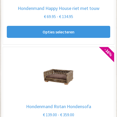
Hondenmand Happy House riet met touw
Prijsklasse:
€
69.95
-
€
134.95
€ 69.95
Dit
tot
Opties selecteren
pro
€ 134.95
hee
me
-16%
var
De
opt
kan
ge
wo
op
Hondenmand Rotan Hondensofa
de
Prijsklasse:
€
139.00
-
€
359.00
pro