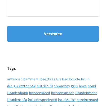
Tags
antraciet
barfmenu
beeztees
Bia Bed
boucle
bruin
design kattenbak
district 70
dreambay
grijs
hoes
hond
Hondenbank
hondenkleed
hondenkussen
Hondenmand
Hondensofa
hondenspeelgoed
hondentas
hondnemand