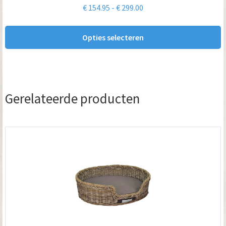
Prijsklasse:
€
154.95
-
€
299.00
gekozen
€ 154.95
worden
tot
Opties selecteren
op
€ 299.00
de
productpagina
Gerelateerde producten