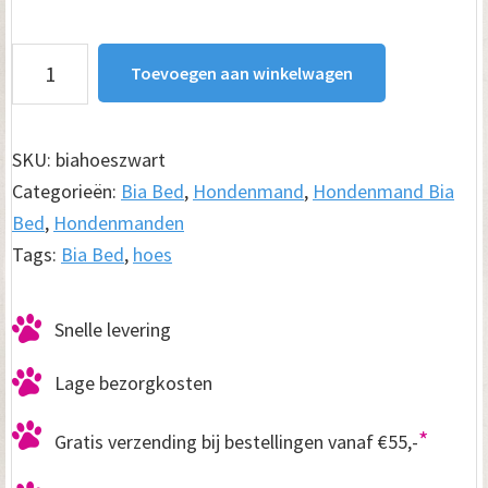
Bia
Toevoegen aan winkelwagen
Bed
Hoes
Zwart
SKU:
biahoeszwart
aantal
Categorieën:
Bia Bed
,
Hondenmand
,
Hondenmand Bia
Bed
,
Hondenmanden
Tags:
Bia Bed
,
hoes
Snelle levering
Lage bezorgkosten
*
Gratis verzending bij bestellingen vanaf €55,-