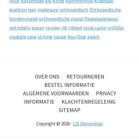
hout
Kattenbak
kip
Kong
Konijnenhok
Krabpaal
krabton
leer
makesure
orthopedisch
Orthopedische
hondenmand
orthopedische mand
Papegaaienkooi
petrebels
puppy
renske
rib
ribbed
royal canin
snObbs
snuggle cave
strong
taupe
Your Dog
zwart
OVER ONS
RETOURNEREN
BESTEL INFORMATIE
ALGEMENE VOORWAARDEN
PRIVACY
INFORMATIE
KLACHTENREGELEING
SITEMAP
Copyright © 2026 ·
123 Dierenshop