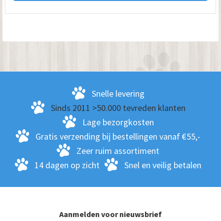
hee
me
var
De
opt
kan
ge
Snelle levering
wo
Sinds 2011 >50.000 tevreden klanten
op
Lage bezorgkosten
de
Gratis verzending bij bestellingen vanaf €55,-
pro
Zeer ruim assortiment
14 dagen op zicht
Snel en veilig betalen
Aanmelden voor nieuwsbrief