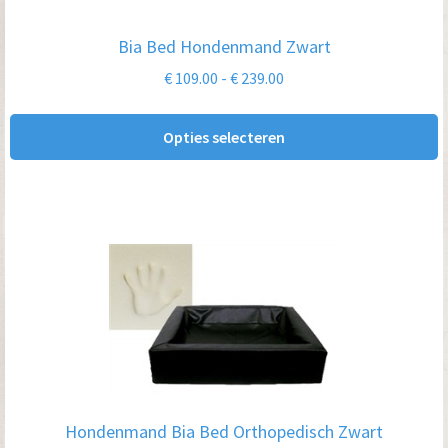
optie
Bia Bed Hondenmand Zwart
kan
Prijsklasse:
€
109.00
-
€
239.00
gekozen
€ 109.00
worden
tot
Opties selecteren
op
€ 239.00
de
productpagina
Dit
product
heeft
meerdere
variaties.
Deze
optie
Hondenmand Bia Bed Orthopedisch Zwart
kan