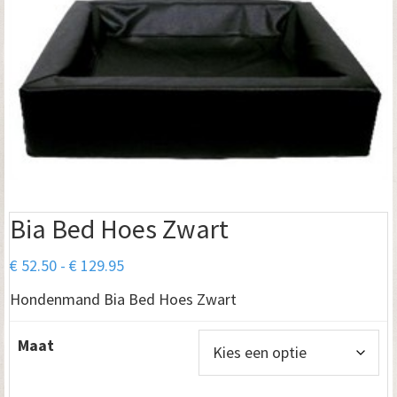
Bia Bed Hoes Zwart
Prijsklasse:
€
52.50
-
€
129.95
€ 52.50
Hondenmand Bia Bed Hoes Zwart
tot
€ 129.95
Maat