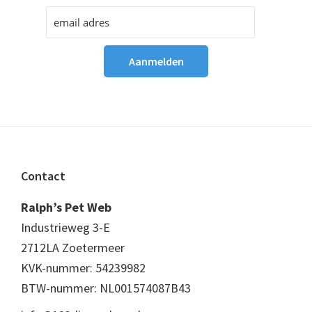
Footer
Contact
Ralph’s Pet Web
Industrieweg 3-E
2712LA Zoetermeer
KVK-nummer: 54239982
BTW-nummer: NL001574087B43