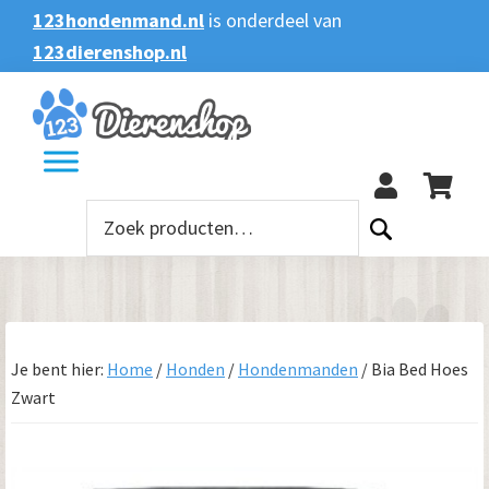
Spring
Door
Spring
123hondenmand.nl
is onderdeel van
naar
naar
naar
123dierenshop.nl
Zoeken
Zoeken
de
de
de
naar:
hoofdnavigatie
hoofd
voettekst
123
inhoud
Zoeken
naar:
Je bent hier:
Home
/
Honden
/
Hondenmanden
/
Bia Bed Hoes
Zwart