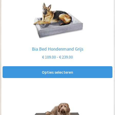
product
heeft
meerdere
variaties.
Deze
optie
Bia Bed Hondenmand Grijs
kan
Prijsklasse:
€
109.00
-
€
239.00
gekozen
€ 109.00
worden
tot
Opties selecteren
op
€ 239.00
de
productpagina
Dit
product
heeft