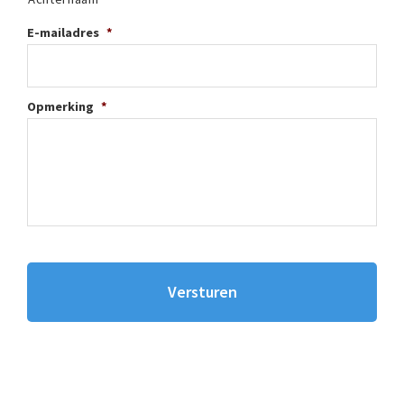
E-mailadres
*
Opmerking
*