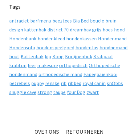
Tags
antraciet
barfmenu
beeztees
Bia Bed
boucle
bruin
design kattenbak
district 70
dreambay
grijs
hoes
hond
Hondenbank
hondenkleed
hondenkussen
Hondenmand
Hondensofa
hondenspeelgoed
hondentas
hondnemand
hout
Kattenbak
kip
Kong
Konijnenhok
Krabpaal
krabton
leer
makesure
orthopedisch
Orthopedische
hondenmand
orthopedische mand
Papegaaienkooi
petrebels
puppy
renske
rib
ribbed
royal canin
snObbs
snuggle cave
strong
taupe
Your Dog
zwart
OVER ONS
RETOURNEREN