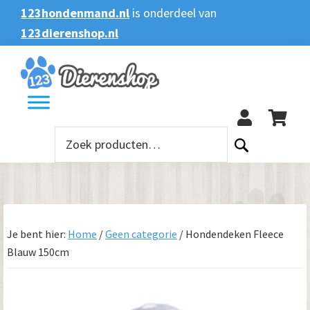
Spring
Door
Spring
123hondenmand.nl
is onderdeel van
naar
naar
naar
123dierenshop.nl
Zoeken
Zoeken
de
de
de
naar:
hoofdnavigatie
hoofd
voettekst
123
inhoud
Zoeken
naar:
Je bent hier:
Home
/
Geen categorie
/
Hondendeken Fleece
Blauw 150cm