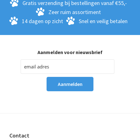
Gratis verzending bij bestellingen vanaf €55,-
Zeer ruim assortiment
14 dagen op zicht
Snel en veilig betalen
Aanmelden voor nieuwsbrief
Footer
Contact