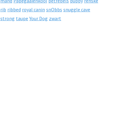
mand
Papegaaienkooi
petrebels
puppy
renske
rib
ribbed
royal canin
snObbs
snuggle cave
strong
taupe
Your Dog
zwart