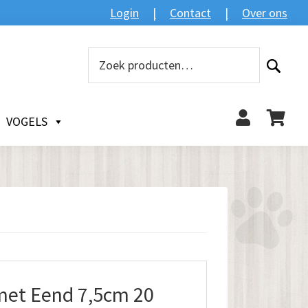
Login
Contact
Over ons
Zoeken
Zoeken
naar:
VOGELS
met Eend 7,5cm 20