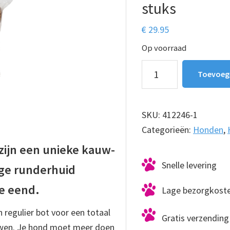
stuks
€
29.95
Op voorraad
Gepofte
Toevoeg
ring
met
Eend
SKU:
412246-1
7,5cm
Categorieën:
Honden
,
20
zijn een unieke kauw-
stuks
Snelle levering
ige runderhuid
aantal
se eend.
Lage bezorgkost
n regulier bot voor een totaal
Gratis verzending 
uwen. Je hond moet meer doen