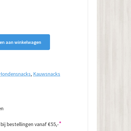
en aan winkelwagen
Hondensnacks
,
Kauwsnacks
en
*
bij bestellingen vanaf €55,-