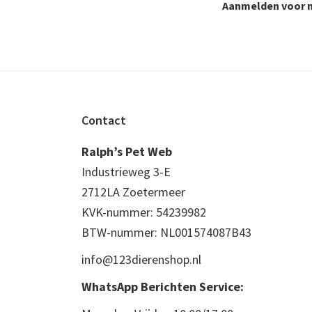
Aanmelden voor n
Footer
Contact
Ralph’s Pet Web
Industrieweg 3-E
2712LA Zoetermeer
KVK-nummer: 54239982
BTW-nummer: NL001574087B43
info@123dierenshop.nl
WhatsApp Berichten Service: