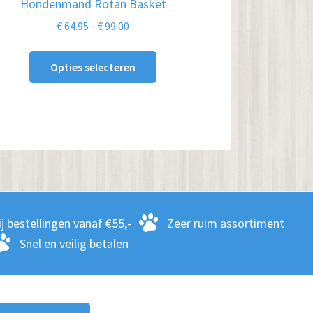
Hondenmand Rotan Basket
Prijsklasse:
€
64.95
-
€
99.00
€ 64.95
Dit
tot
Opties selecteren
product
€ 99.00
heeft
meerdere
variaties.
Deze
optie
kan
gekozen
j bestellingen vanaf €55,-
Zeer ruim assortiment
worden
Snel en veilig betalen
op
de
productpagina