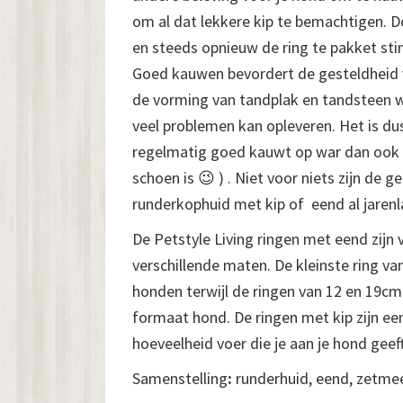
om al dat lekkere kip te bemachtigen. 
en steeds opnieuw de ring te pakket stim
Goed kauwen bevordert de gesteldheid 
de vorming van tandplak en tandsteen w
veel problemen kan opleveren. Het is du
regelmatig goed kauwt op war dan ook (
schoen is 😉 ) . Niet voor niets zijn de g
runderkophuid met kip of eend al jarenla
De Petstyle Living ringen met eend zijn v
verschillende maten. De kleinste ring van
honden terwijl de ringen van 12 en 19cm 
formaat hond. De ringen met kip zijn e
hoeveelheid voer die je aan je hond geeft
Samenstelling
:
runderhuid, eend, zetmeel