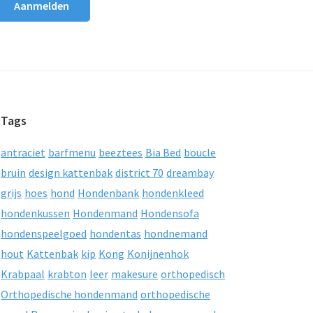
Tags
antraciet
barfmenu
beeztees
Bia Bed
boucle
bruin
design kattenbak
district 70
dreambay
grijs
hoes
hond
Hondenbank
hondenkleed
hondenkussen
Hondenmand
Hondensofa
hondenspeelgoed
hondentas
hondnemand
hout
Kattenbak
kip
Kong
Konijnenhok
Krabpaal
krabton
leer
makesure
orthopedisch
Orthopedische hondenmand
orthopedische