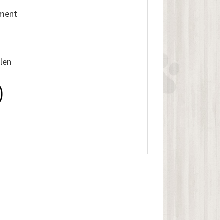
iment
alen