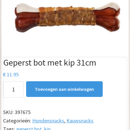
Geperst bot met kip 31cm
€
11.95
Geperst
Toevoegen aan winkelwagen
bot
met
kip
SKU:
397675
31cm
Categorieën:
Hondensnacks
,
Kauwsnacks
aantal
Tags:
geperst bot
,
kip