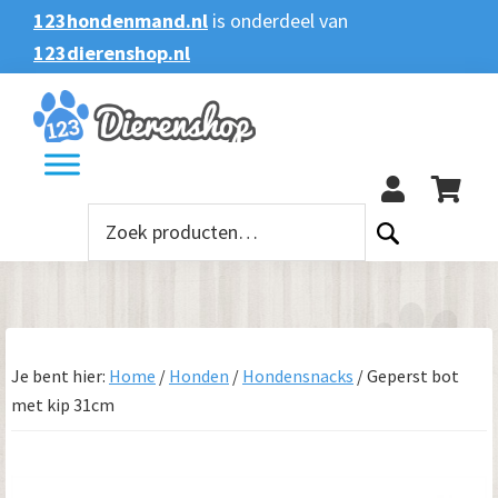
Spring
Door
Spring
123hondenmand.nl
is onderdeel van
naar
naar
naar
123dierenshop.nl
Zoeken
Zoeken
de
de
de
naar:
hoofdnavigatie
hoofd
voettekst
123
inhoud
Zoeken
naar:
Je bent hier:
Home
/
Honden
/
Hondensnacks
/
Geperst bot
met kip 31cm