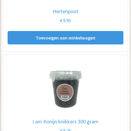
Hertenpoot
€
9.95
Toevoegen aan winkelwagen
I am Konijn knikkers 300 gram
€
8.25