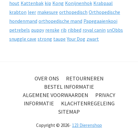
hout
Kattenbak
kip
Kong
Konijnenhok
Krabpaal
krabton
leer
makesure
orthopedisch
Orthopedische
hondenmand
orthopedische mand
Papegaaienkooi
petrebels
puppy
renske
rib
ribbed
royal canin
snObbs
snuggle cave
strong
taupe
Your Dog
zwart
OVER ONS
RETOURNEREN
BESTEL INFORMATIE
ALGEMENE VOORWAARDEN
PRIVACY
INFORMATIE
KLACHTENREGELEING
SITEMAP
Copyright © 2026 ·
123 Dierenshop