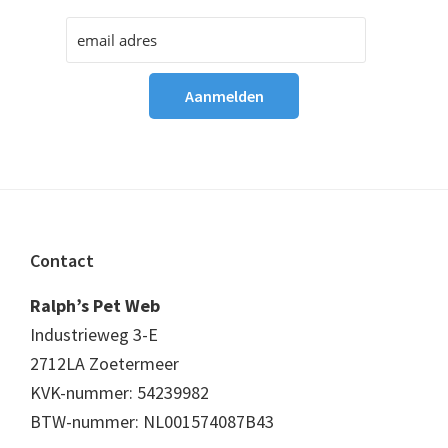
Footer
Contact
Ralph’s Pet Web
Industrieweg 3-E
2712LA Zoetermeer
KVK-nummer: 54239982
BTW-nummer: NL001574087B43