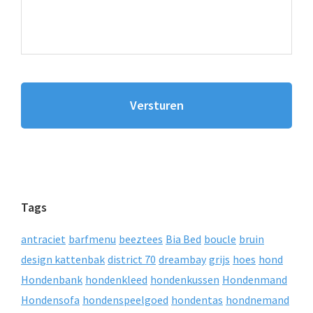
Tags
antraciet
barfmenu
beeztees
Bia Bed
boucle
bruin
design kattenbak
district 70
dreambay
grijs
hoes
hond
Hondenbank
hondenkleed
hondenkussen
Hondenmand
Hondensofa
hondenspeelgoed
hondentas
hondnemand