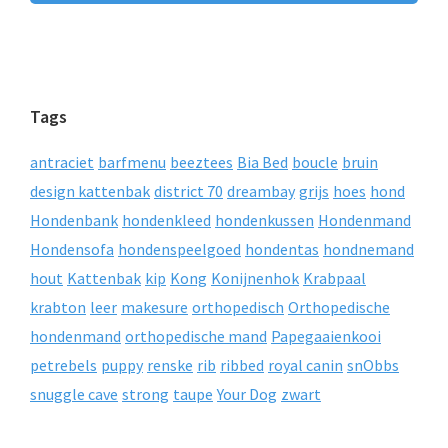
Tags
antraciet
barfmenu
beeztees
Bia Bed
boucle
bruin
design kattenbak
district 70
dreambay
grijs
hoes
hond
Hondenbank
hondenkleed
hondenkussen
Hondenmand
Hondensofa
hondenspeelgoed
hondentas
hondnemand
hout
Kattenbak
kip
Kong
Konijnenhok
Krabpaal
krabton
leer
makesure
orthopedisch
Orthopedische
hondenmand
orthopedische mand
Papegaaienkooi
petrebels
puppy
renske
rib
ribbed
royal canin
snObbs
snuggle cave
strong
taupe
Your Dog
zwart