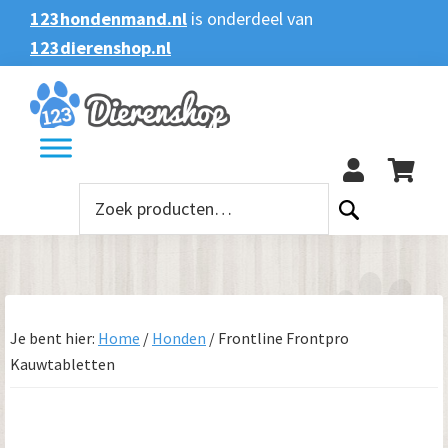
Spring
Door
Spring
123hondenmand.nl
is onderdeel van
naar
naar
naar
123dierenshop.nl
Zoeken
Zoeken
de
de
de
naar:
hoofdnavigatie
hoofd
voettekst
123
inhoud
Zoeken
naar:
Je bent hier:
Home
/
Honden
/
Frontline Frontpro
Kauwtabletten