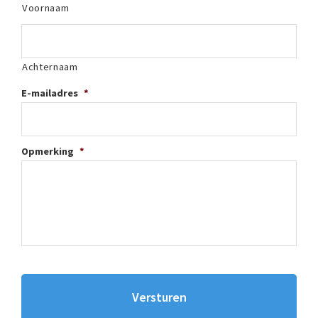
Voornaam
Achternaam
E-mailadres
*
Opmerking
*