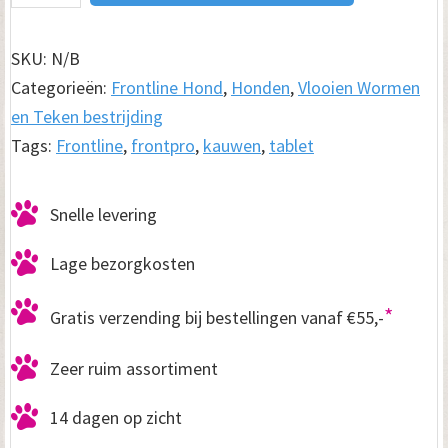
Kauwtabletten
aantal
SKU:
N/B
Categorieën:
Frontline Hond
,
Honden
,
Vlooien Wormen
en Teken bestrijding
Tags:
Frontline
,
frontpro
,
kauwen
,
tablet
Snelle levering
Lage bezorgkosten
*
Gratis verzending bij bestellingen vanaf €55,-
Zeer ruim assortiment
14 dagen op zicht