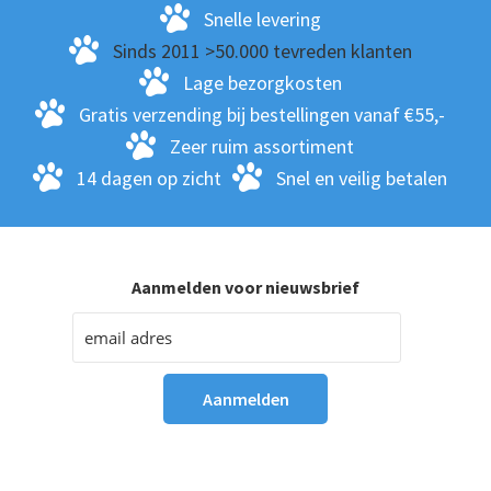
ge
Snelle levering
wo
Sinds 2011 >50.000 tevreden klanten
op
Lage bezorgkosten
de
Gratis verzending bij bestellingen vanaf €55,-
pro
Zeer ruim assortiment
14 dagen op zicht
Snel en veilig betalen
Aanmelden voor nieuwsbrief