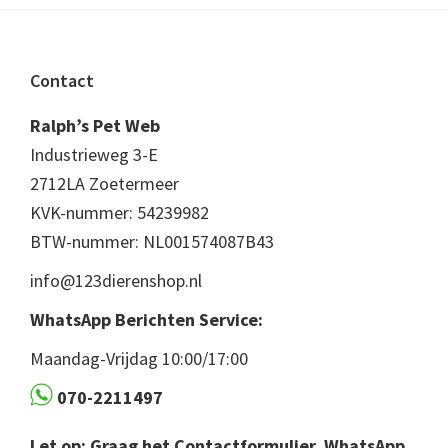
Footer
Contact
Ralph’s Pet Web
Industrieweg 3-E
2712LA Zoetermeer
KVK-nummer: 54239982
BTW-nummer: NL001574087B43
info@123dierenshop.nl
WhatsApp Berichten Service:
Maandag-Vrijdag 10:00/17:00
070-2211497
Let op: Graag het Contactformulier, WhatsApp