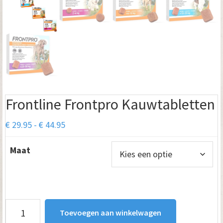
Frontline Frontpro Kauwtabletten
Prijsklasse:
€
29.95
-
€
44.95
€ 29.95
Maat
tot
€ 44.95
Frontline
Toevoegen aan winkelwagen
Frontpro