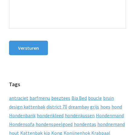
Versturen
Tags
antraciet
barfmenu
beeztees
Bia Bed
boucle
bruin
design kattenbak
district 70
dreambay
grijs
hoes
hond
Hondenbank
hondenkleed
hondenkussen
Hondenmand
Hondensofa
hondenspeelgoed
hondentas
hondnemand
hout
Kattenbak
kip
Kong
Konijnenhok
Krabpaal