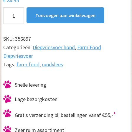
€
84.95
Farm
Toevoegen aan winkelwagen
Food
Rundvlees
Compleet
SKU:
356897
2x
Categorieën:
Diepvriesvoer hond
,
Farm Food
400gram
Diepvriesvoer
(8x)
Tags:
farm food
,
rundvlees
aantal
Snelle levering
Lage bezorgkosten
*
Gratis verzending bij bestellingen vanaf €55,-
Zeer ruim assortiment