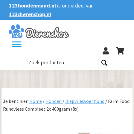
Spring
Door
Spring
123hondenmand.nl
is onderdeel van
naar
naar
naar
123dierenshop.nl
Zoeken
Zoeken
de
de
de
naar:
hoofdnavigatie
hoofd
voettekst
123
inhoud
Zoeken
naar:
Je bent hier:
Home
/
Honden
/
Diepvriesvoer hond
/
Farm Food
Rundvlees Compleet 2x 400gram (8x)