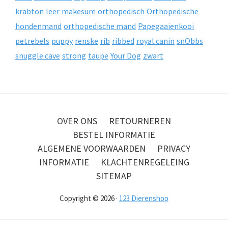
krabton
leer
makesure
orthopedisch
Orthopedische
hondenmand
orthopedische mand
Papegaaienkooi
petrebels
puppy
renske
rib
ribbed
royal canin
snObbs
snuggle cave
strong
taupe
Your Dog
zwart
OVER ONS
RETOURNEREN
BESTEL INFORMATIE
ALGEMENE VOORWAARDEN
PRIVACY
INFORMATIE
KLACHTENREGELEING
SITEMAP
Copyright © 2026 ·
123 Dierenshop