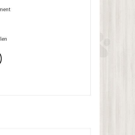
iment
alen