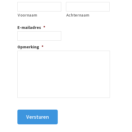
Voornaam
Achternaam
E-mailadres
*
Opmerking
*