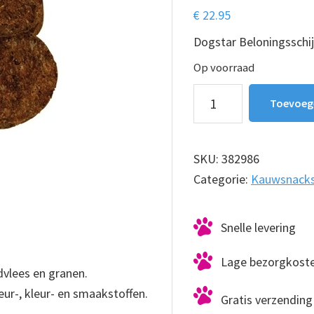
€
22.95
Dogstar Beloningsschij
Op voorraad
Dogstar
Toevoeg
Beloningsschijven
32
stuks
SKU:
382986
aantal
Categorie:
Kauwsnack
Snelle levering
Lage bezorgkost
dvlees en granen.
ur-, kleur- en smaakstoffen.
Gratis verzending 