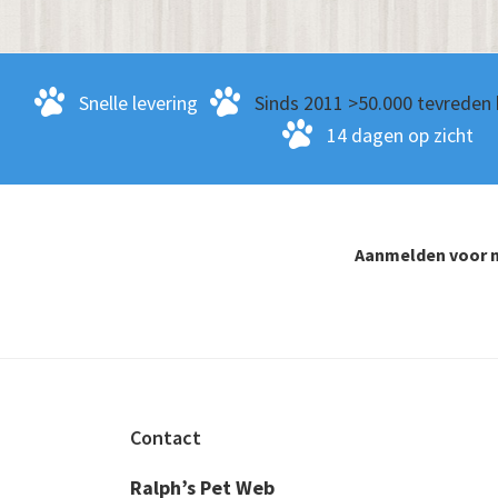
Snelle levering
Sinds 2011 >50.000 tevreden 
14 dagen op zicht
Aanmelden voor n
Footer
Contact
Ralph’s Pet Web