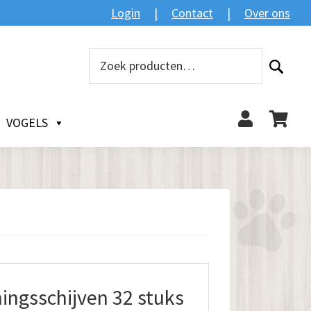
Login
Contact
Over ons
Zoeken
Zoeken
naar:
VOGELS
ingsschijven 32 stuks