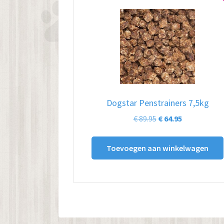
Dogstar Penstrainers 7,5kg
Oorspronkelijke
Huidige
€
89.95
€
64.95
prijs
prijs
was:
is:
Toevoegen aan winkelwagen
€ 89.95.
€ 64.95.