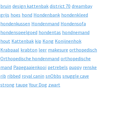
bruin
design kattenbak
district 70
dreambay
grijs
hoes
hond
Hondenbank
hondenkleed
hondenkussen
Hondenmand
Hondensofa
hondenspeelgoed
hondentas
hondnemand
hout
Kattenbak
kip
Kong
Konijnenhok
Krabpaal
krabton
leer
makesure
orthopedisch
Orthopedische hondenmand
orthopedische
mand
Papegaaienkooi
petrebels
puppy
renske
rib
ribbed
royal canin
snObbs
snuggle cave
strong
taupe
Your Dog
zwart