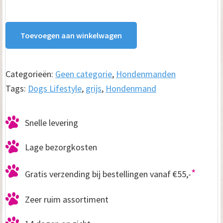
i
f
Toevoegen aan winkelwagen
e
s
Categorieën:
Geen categorie
,
Hondenmanden
t
Tags:
Dogs Lifestyle
,
grijs
,
Hondenmand
y
l
Snelle levering
e
Lage bezorgkosten
h
o
*
Gratis verzending bij bestellingen vanaf €55,-
n
Zeer ruim assortiment
d
e