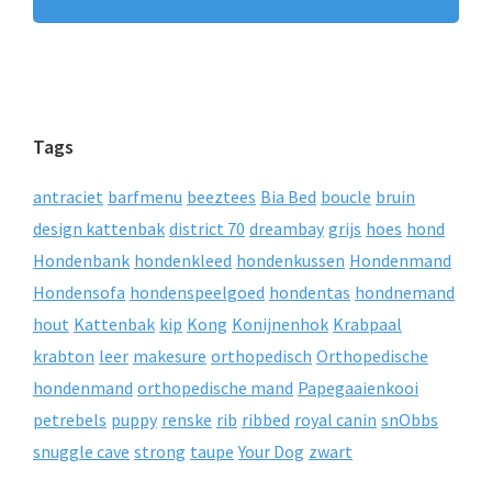
Tags
antraciet
barfmenu
beeztees
Bia Bed
boucle
bruin
design kattenbak
district 70
dreambay
grijs
hoes
hond
Hondenbank
hondenkleed
hondenkussen
Hondenmand
Hondensofa
hondenspeelgoed
hondentas
hondnemand
hout
Kattenbak
kip
Kong
Konijnenhok
Krabpaal
krabton
leer
makesure
orthopedisch
Orthopedische
hondenmand
orthopedische mand
Papegaaienkooi
petrebels
puppy
renske
rib
ribbed
royal canin
snObbs
snuggle cave
strong
taupe
Your Dog
zwart