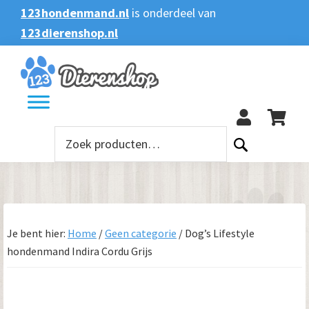
Spring
Door
Spring
123hondenmand.nl
is onderdeel van
naar
naar
naar
123dierenshop.nl
Zoeken
Zoeken
de
de
de
naar:
hoofdnavigatie
hoofd
voettekst
123
inhoud
Zoeken
naar:
Je bent hier:
Home
/
Geen categorie
/
Dog’s Lifestyle
hondenmand Indira Cordu Grijs