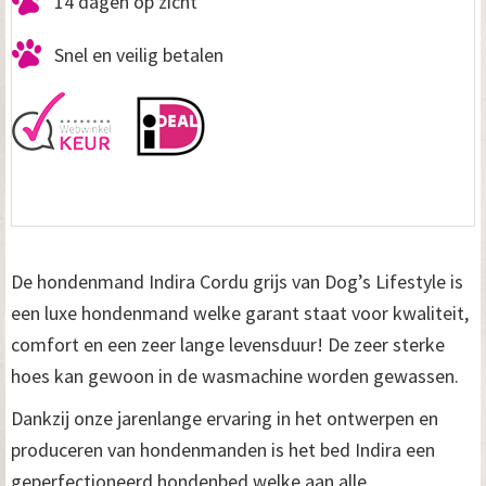
14 dagen op zicht
n
Snel en veilig betalen
m
a
n
d
I
n
De hondenmand Indira Cordu grijs van Dog’s Lifestyle is
d
een luxe hondenmand welke garant staat voor kwaliteit,
i
comfort en een zeer lange levensduur! De zeer sterke
hoes kan gewoon in de wasmachine worden gewassen.
r
Dankzij onze jarenlange ervaring in het ontwerpen en
a
produceren van hondenmanden is het bed Indira een
C
geperfectioneerd hondenbed welke aan alle