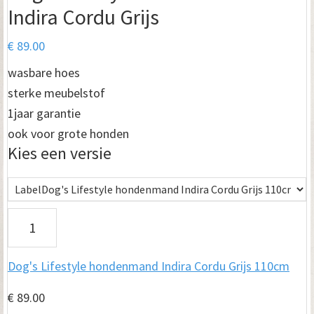
Indira Cordu Grijs
€
89.00
wasbare hoes
sterke meubelstof
1jaar garantie
ook voor grote honden
Kies een versie
D
o
Dog's Lifestyle hondenmand Indira Cordu Grijs 110cm
g's
L
€
89.00