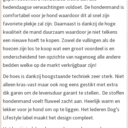
o
hedendaagse verwachtingen voldoet. De hondenmand is
r
comfortabel voor je hond waardoor dit al snel zijn
favoriete plekje zal zijn. Daarnaast is dankzij de hoge
d
kwaliteit de mand duurzaam waardoor je niet telkens
u
een nieuwe hoeft te kopen. Zowel de vullingen als de
G
hoezen zijn los te koop wat een groot voordeel is en
r
onderscheidend ten opzichte van nagenoeg alle andere
bedden welke op de markt verkrijgbaar zijn!
i
j
De hoes is dankzij hoogstaande techniek zeer sterk. Niet
alleen kras-vast maar ook nog eens gestikt met extra
s
dik garen om de levensduur garant te stellen.. De stoffen
1
hondenmand voelt fluweel zacht aan. Heerlijk warm en
1
lekker voor je hond om op te liggen. Het lederen Dog’s
0
Lifestyle label maakt het design compleet.
c