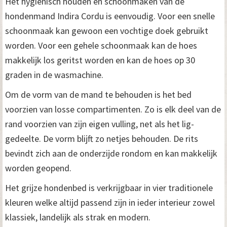
Het hygiënisch houden en schoonmaken van de
hondenmand Indira Cordu is eenvoudig. Voor een snelle
m
schoonmaak kan gewoon een vochtige doek gebruikt
a
worden. Voor een gehele schoonmaak kan de hoes
a
makkelijk los geritst worden en kan de hoes op 30
n
graden in de wasmachine.
t
Om de vorm van de mand te behouden is het bed
a
voorzien van losse compartimenten. Zo is elk deel van de
rand voorzien van zijn eigen vulling, net als het lig-
l
gedeelte. De vorm blijft zo netjes behouden. De rits
bevindt zich aan de onderzijde rondom en kan makkelijk
worden geopend.
Het grijze hondenbed is verkrijgbaar in vier traditionele
kleuren welke altijd passend zijn in ieder interieur zowel
klassiek, landelijk als strak en modern.