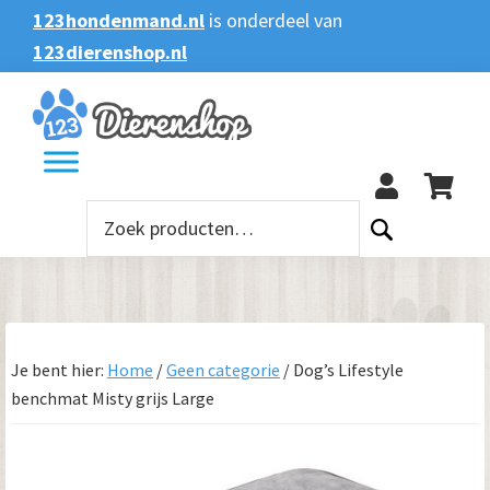
Spring
Door
Spring
123hondenmand.nl
is onderdeel van
naar
naar
naar
123dierenshop.nl
Zoeken
Zoeken
de
de
de
naar:
hoofdnavigatie
hoofd
voettekst
123
inhoud
Zoeken
naar:
Je bent hier:
Home
/
Geen categorie
/
Dog’s Lifestyle
benchmat Misty grijs Large