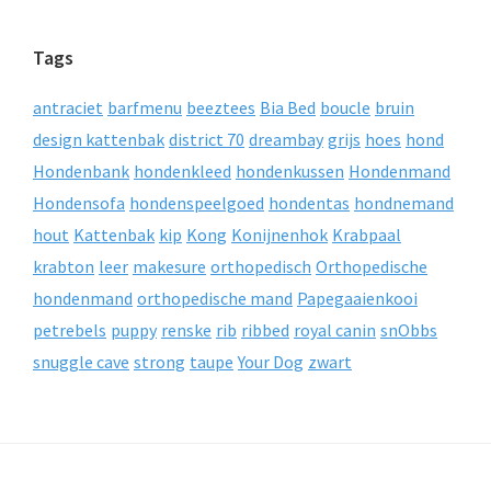
Tags
antraciet
barfmenu
beeztees
Bia Bed
boucle
bruin
design kattenbak
district 70
dreambay
grijs
hoes
hond
Hondenbank
hondenkleed
hondenkussen
Hondenmand
Hondensofa
hondenspeelgoed
hondentas
hondnemand
hout
Kattenbak
kip
Kong
Konijnenhok
Krabpaal
krabton
leer
makesure
orthopedisch
Orthopedische
hondenmand
orthopedische mand
Papegaaienkooi
petrebels
puppy
renske
rib
ribbed
royal canin
snObbs
snuggle cave
strong
taupe
Your Dog
zwart