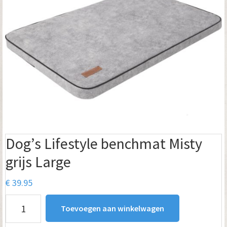
Dog’s Lifestyle benchmat Misty
grijs Large
€
39.95
Dog's
Toevoegen aan winkelwagen
Lifestyle