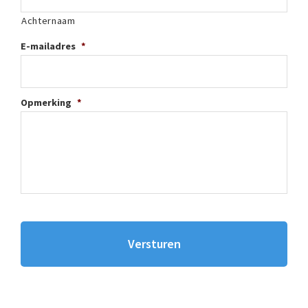
Achternaam
E-mailadres
*
Opmerking
*