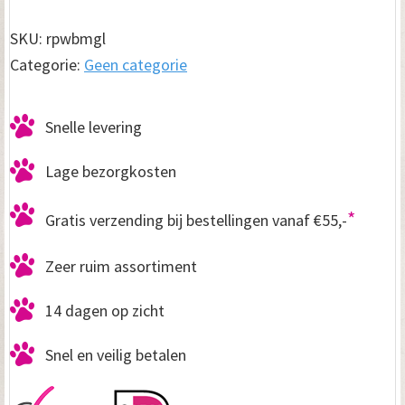
benchmat
Misty
SKU:
rpwbmgl
grijs
Categorie:
Geen categorie
Large
aantal
Snelle levering
Lage bezorgkosten
*
Gratis verzending bij bestellingen vanaf €55,-
Zeer ruim assortiment
14 dagen op zicht
Snel en veilig betalen