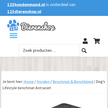
Spring
Door
Spring
123hondenmand.nl
is onderdeel van
naar
naar
naar
123dierenshop.nl
Zoeken
Zoeken
de
de
de
naar:
hoofdnavigatie
hoofd
voettekst
123
inhoud
Zoeken
naar:
Je bent hier:
Home
/
Honden
/
Benchmat & Benchkleed
/
Dog’s
Lifestyle benchmat Antraciet