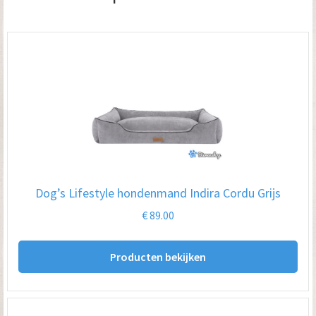
a
l
Dog’s Lifestyle hondenmand Indira Cordu Grijs
€
89.00
Producten bekijken