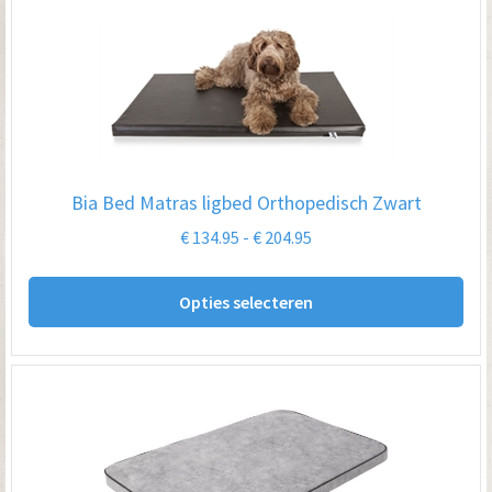
Bia Bed Matras ligbed Orthopedisch Zwart
Prijsklasse:
€
134.95
-
€
204.95
€ 134.95
Dit
tot
Opties selecteren
pro
€ 204.95
hee
me
var
De
opt