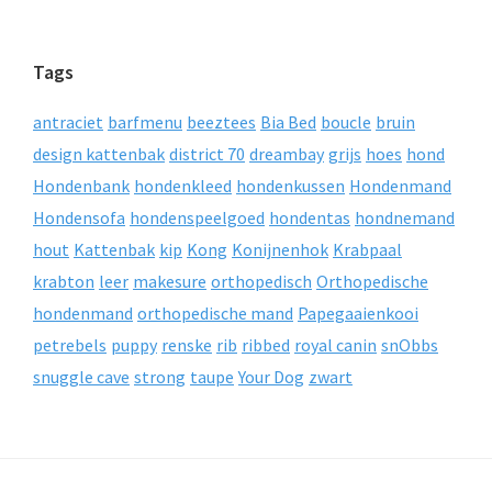
Tags
antraciet
barfmenu
beeztees
Bia Bed
boucle
bruin
design kattenbak
district 70
dreambay
grijs
hoes
hond
Hondenbank
hondenkleed
hondenkussen
Hondenmand
Hondensofa
hondenspeelgoed
hondentas
hondnemand
hout
Kattenbak
kip
Kong
Konijnenhok
Krabpaal
krabton
leer
makesure
orthopedisch
Orthopedische
hondenmand
orthopedische mand
Papegaaienkooi
petrebels
puppy
renske
rib
ribbed
royal canin
snObbs
snuggle cave
strong
taupe
Your Dog
zwart