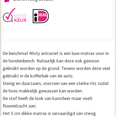
t
m
i
s
t
y
De benchmat Misty antraciet is een luxe matras voor in
a
de hondenbench. Natuurlijk kan deze ook gewoon
gebruikt worden op de grond. Tevens worden deze veel
n
gebruikt in de kofferbak van de auto.
t
Stevig en duurzaam, voorzien van een sterke rits zodat
r
de hoes makkelijk gewassen kan worden.
a
De stof heeft de look van kunstleer maar voelt
fluweelzacht aan.
c
Het 5 cm dikke matras is vervaardigd van stevig