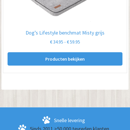
kan
ge
wo
op
Dog’s Lifestyle benchmat Misty grijs
de
Prijsklasse:
€
34.95
-
€
59.95
pro
€ 34.95
tot
Producten bekijken
€ 59.95
Snelle levering
Sinds 2011 >50.000 tevreden klanten