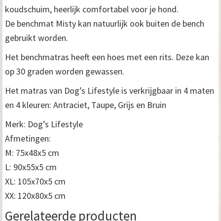
i
koudschuim, heerlijk comfortabel voor je hond.
e
De benchmat Misty kan natuurlijk ook buiten de bench
t
gebruikt worden.
M
Het benchmatras heeft een hoes met een rits. Deze kan
op 30 graden worden gewassen.
e
d
Het matras van Dog’s Lifestyle is verkrijgbaar in 4 maten
en 4 kleuren: Antraciet, Taupe, Grijs en Bruin
i
Merk: Dog’s Lifestyle
u
Afmetingen:
m
M: 75x48x5 cm
a
L: 90x55x5 cm
a
XL: 105x70x5 cm
XX: 120x80x5 cm
n
Gerelateerde producten
t