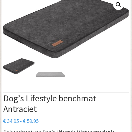
Dog’s Lifestyle benchmat
Antraciet
Prijsklasse:
€
34.95
-
€
59.95
€ 34.95