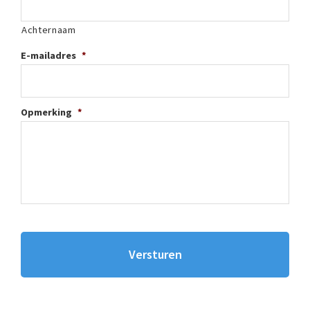
Achternaam
E-mailadres
*
Opmerking
*