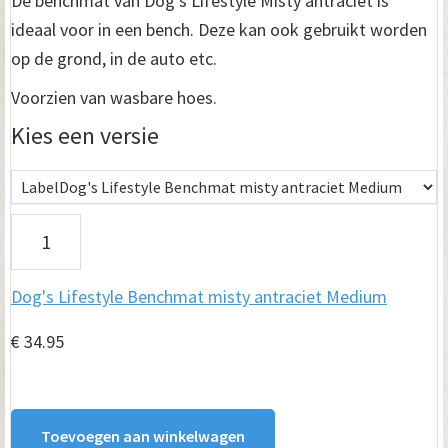
De benchmat van Dog’s Lifestyle Misty antraciet is
tot
ideaal voor in een bench. Deze kan ook gebruikt worden
€ 59.95
op de grond, in de auto etc.
Voorzien van wasbare hoes.
Kies een versie
D
o
Dog's Lifestyle Benchmat misty antraciet Medium
g's
L
€
34.95
i
f
Toevoegen aan winkelwagen
e