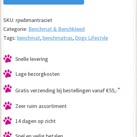
s
SKU:
rpwbmantraciet
t
Categorie:
Benchmat & Benchkleed
y
Tags:
benchmat
,
benchmatras
,
Dogs Lifestyle
l
e
Snelle levering
B
Lage bezorgkosten
e
n
*
Gratis verzending bij bestellingen vanaf €55,-
c
Zeer ruim assortiment
h
m
14 dagen op zicht
a
Snel en veilig betalen