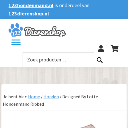
Spring
Door
Spring
123hondenmand.nl
is onderdeel van
naar
naar
naar
123dierenshop.nl
Zoeken
Zoeken
de
de
de
naar:
hoofdnavigatie
hoofd
voettekst
123
inhoud
Zoeken
naar:
Je bent hier:
Home
/
Honden
/
Designed By Lotte
Hondenmand Ribbed