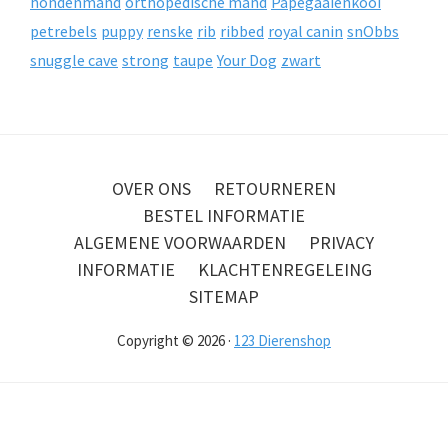
hondenmand
orthopedische mand
Papegaaienkooi
petrebels
puppy
renske
rib
ribbed
royal canin
snObbs
snuggle cave
strong
taupe
Your Dog
zwart
OVER ONS
RETOURNEREN
BESTEL INFORMATIE
ALGEMENE VOORWAARDEN
PRIVACY
INFORMATIE
KLACHTENREGELEING
SITEMAP
Copyright © 2026 ·
123 Dierenshop