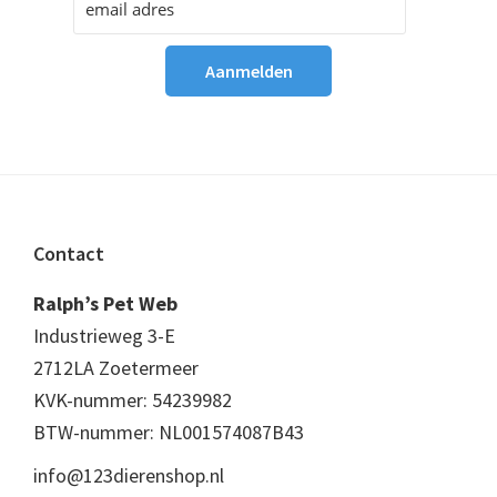
Footer
Contact
Ralph’s Pet Web
Industrieweg 3-E
2712LA Zoetermeer
KVK-nummer: 54239982
BTW-nummer: NL001574087B43
info@123dierenshop.nl