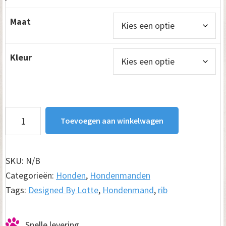
Maat
Kleur
Designed
Toevoegen aan winkelwagen
By
Lotte
Hondenmand
SKU:
N/B
Ribbed
Categorieën:
Honden
,
Hondenmanden
aantal
Tags:
Designed By Lotte
,
Hondenmand
,
rib
Snelle levering