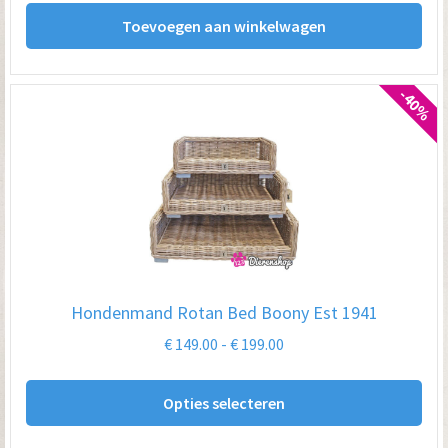
Toevoegen aan winkelwagen
-40%
Hondenmand Rotan Bed Boony Est 1941
Prijsklasse:
€
149.00
-
€
199.00
€ 149.00
Dit
tot
Opties selecteren
pro
€ 199.00
hee