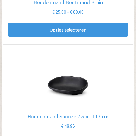
Hondenmand Bontmand Bruin
Prijsklasse:
€
25.00
-
€
89.00
€ 25.00
Dit
tot
Opties selecteren
pro
€ 89.00
hee
me
var
De
opt
kan
ge
wo
op
Hondenmand Snooze Zwart 117 cm
de
€
48.95
pro