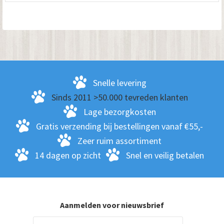
me
var
De
opt
kan
ge
Snelle levering
wo
Sinds 2011 >50.000 tevreden klanten
op
Lage bezorgkosten
de
Gratis verzending bij bestellingen vanaf €55,-
pro
Zeer ruim assortiment
14 dagen op zicht
Snel en veilig betalen
Aanmelden voor nieuwsbrief