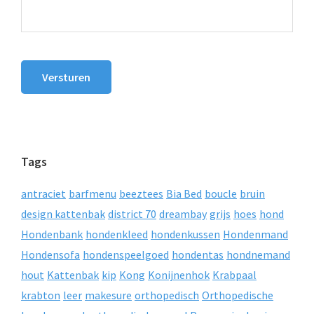
Versturen
Tags
antraciet
barfmenu
beeztees
Bia Bed
boucle
bruin
design kattenbak
district 70
dreambay
grijs
hoes
hond
Hondenbank
hondenkleed
hondenkussen
Hondenmand
Hondensofa
hondenspeelgoed
hondentas
hondnemand
hout
Kattenbak
kip
Kong
Konijnenhok
Krabpaal
krabton
leer
makesure
orthopedisch
Orthopedische