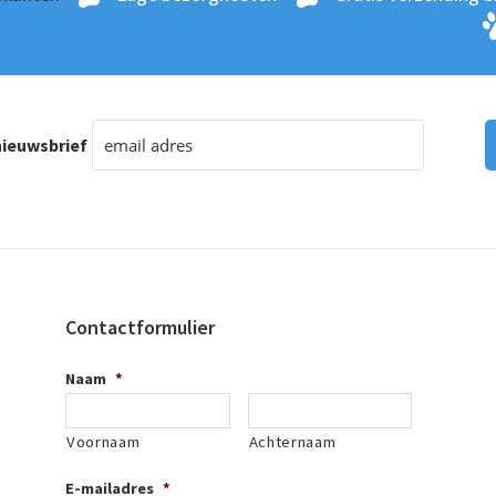
ieuwsbrief
Contactformulier
Naam
*
Voornaam
Achternaam
E-mailadres
*