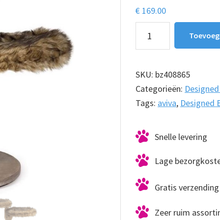
€
169.00
Designed
Toevoeg
By
Lotte
Krabpaal
SKU:
bz408865
Aviva
Categorieën:
Designed 
aantal
Tags:
aviva
,
Designed 
Snelle levering
Lage bezorgkost
Gratis verzending 
Zeer ruim assort