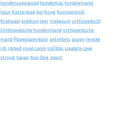
hondenspeelgoed
hondentas
hondnemand
hout
Kattenbak
kip
Kong
Konijnenhok
Krabpaal
krabton
leer
makesure
orthopedisch
Orthopedische hondenmand
orthopedische
mand
Papegaaienkooi
petrebels
puppy
renske
rib
ribbed
royal canin
snObbs
snuggle cave
strong
taupe
Your Dog
zwart