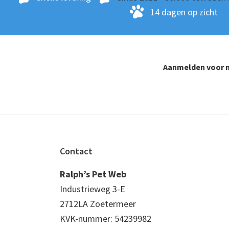
14 dagen op zicht
Aanmelden voor n
Footer
Contact
Ralph’s Pet Web
Industrieweg 3-E
2712LA Zoetermeer
KVK-nummer: 54239982