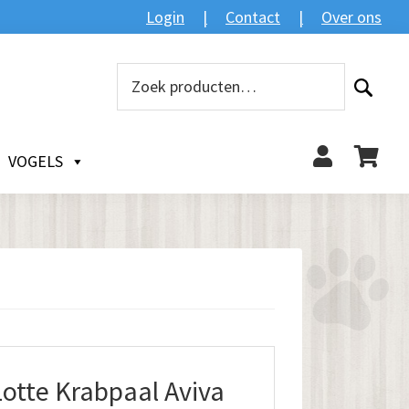
Login
Contact
Over ons
Zoeken
Zoeken
naar:
VOGELS
otte Krabpaal Aviva