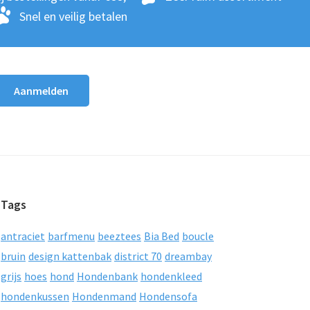
Snel en veilig betalen
Tags
antraciet
barfmenu
beeztees
Bia Bed
boucle
bruin
design kattenbak
district 70
dreambay
grijs
hoes
hond
Hondenbank
hondenkleed
hondenkussen
Hondenmand
Hondensofa