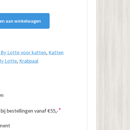
en aan winkelwagen
By Lotte voor katten
,
Katten
By Lotte
,
Krabpaal
en
*
bij bestellingen vanaf €55,-
iment