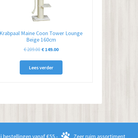
Krabpaal Maine Coon Tower Lounge
Beige 160cm
Oorspronkelijke
Huidige
€
209.00
€
149.00
prijs
prijs
was:
is:
Lees verder
€ 209.00.
€ 149.00.
j bestellingen vanaf €55,-
Zeer ruim assortiment