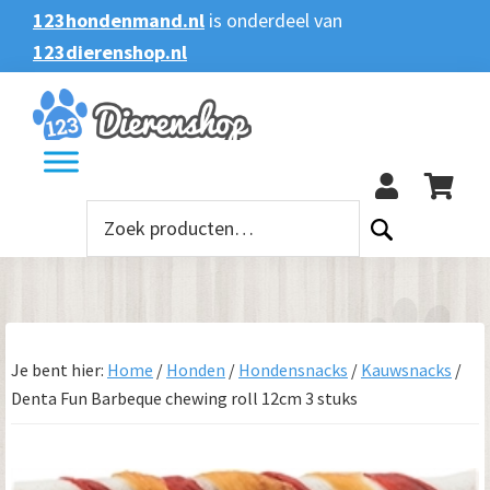
Spring
Door
Spring
123hondenmand.nl
is onderdeel van
naar
naar
naar
123dierenshop.nl
Zoeken
Zoeken
de
de
de
naar:
hoofdnavigatie
hoofd
voettekst
123
inhoud
Zoeken
naar:
Je bent hier:
Home
/
Honden
/
Hondensnacks
/
Kauwsnacks
/
Denta Fun Barbeque chewing roll 12cm 3 stuks