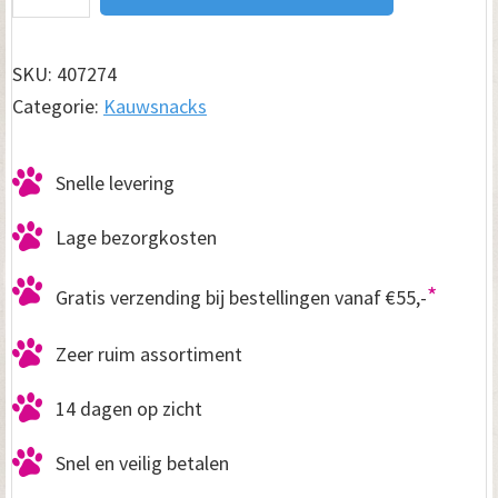
Fun
Barbeque
chewing
SKU:
407274
roll
Categorie:
Kauwsnacks
12cm
3
Snelle levering
stuks
aantal
Lage bezorgkosten
*
Gratis verzending bij bestellingen vanaf €55,-
Zeer ruim assortiment
14 dagen op zicht
Snel en veilig betalen