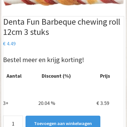
Denta Fun Barbeque chewing roll
12cm 3 stuks
€
4.49
Bestel meer en krijg korting!
Aantal
Discount (%)
Prijs
1 - 2
—
€
4.49
3+
20.04 %
€
3.59
Denta
Toevoegen aan winkelwagen