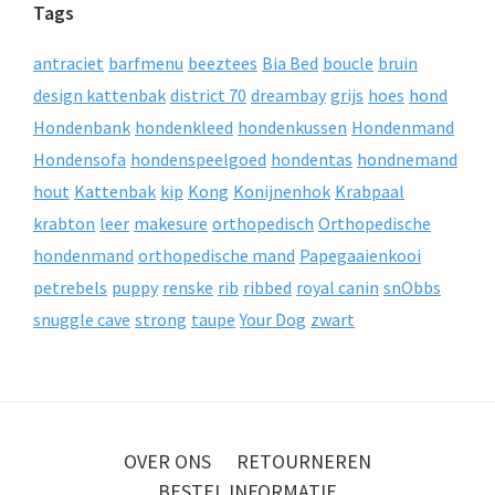
Tags
antraciet
barfmenu
beeztees
Bia Bed
boucle
bruin
design kattenbak
district 70
dreambay
grijs
hoes
hond
Hondenbank
hondenkleed
hondenkussen
Hondenmand
Hondensofa
hondenspeelgoed
hondentas
hondnemand
hout
Kattenbak
kip
Kong
Konijnenhok
Krabpaal
krabton
leer
makesure
orthopedisch
Orthopedische
hondenmand
orthopedische mand
Papegaaienkooi
petrebels
puppy
renske
rib
ribbed
royal canin
snObbs
snuggle cave
strong
taupe
Your Dog
zwart
OVER ONS
RETOURNEREN
BESTEL INFORMATIE