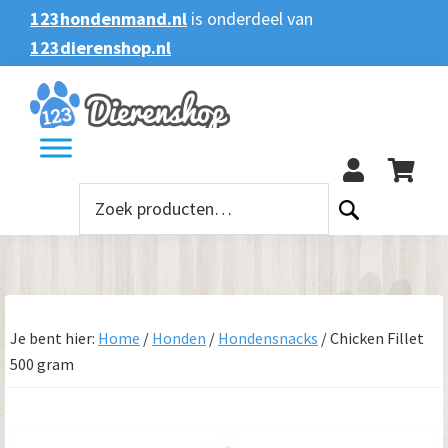
Spring
Door
Spring
123hondenmand.nl
is onderdeel van
naar
naar
naar
123dierenshop.nl
Zoeken
Zoeken
de
de
de
naar:
hoofdnavigatie
hoofd
voettekst
123
inhoud
Zoeken
naar:
Je bent hier:
Home
/
Honden
/
Hondensnacks
/
Chicken Fillet
500 gram