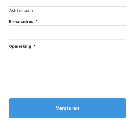
Achternaam
E-mailadres
*
Opmerking
*