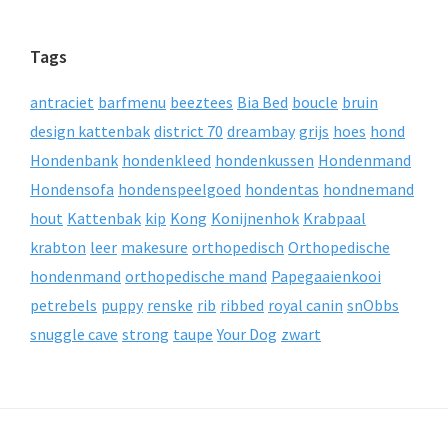
Tags
antraciet
barfmenu
beeztees
Bia Bed
boucle
bruin
design kattenbak
district 70
dreambay
grijs
hoes
hond
Hondenbank
hondenkleed
hondenkussen
Hondenmand
Hondensofa
hondenspeelgoed
hondentas
hondnemand
hout
Kattenbak
kip
Kong
Konijnenhok
Krabpaal
krabton
leer
makesure
orthopedisch
Orthopedische
hondenmand
orthopedische mand
Papegaaienkooi
petrebels
puppy
renske
rib
ribbed
royal canin
snObbs
snuggle cave
strong
taupe
Your Dog
zwart