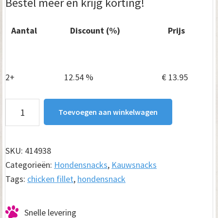
Bestel meer en krijg korting!
Aantal
Discount (%)
Prijs
1
—
€
15.95
2+
12.54 %
€
13.95
Chicken
Toevoegen aan winkelwagen
Fillet
500
gram
SKU:
414938
aantal
Categorieën:
Hondensnacks
,
Kauwsnacks
Tags:
chicken fillet
,
hondensnack
Snelle levering