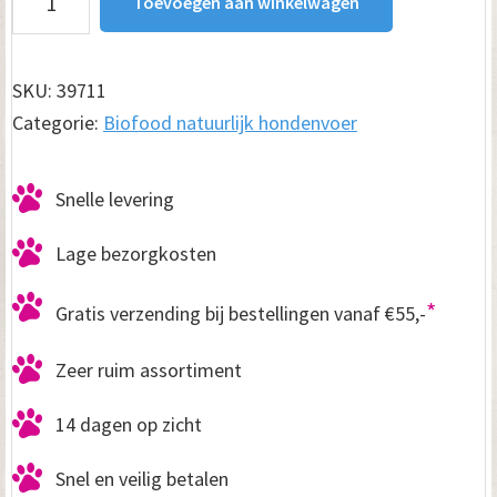
Toevoegen aan winkelwagen
Diner
10
kg
SKU:
39711
aantal
Categorie:
Biofood natuurlijk hondenvoer
Snelle levering
Lage bezorgkosten
*
Gratis verzending bij bestellingen vanaf €55,-
Zeer ruim assortiment
14 dagen op zicht
Snel en veilig betalen