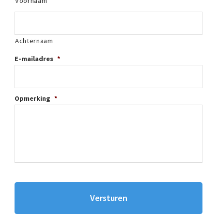
Voornaam
Achternaam
E-mailadres
*
Opmerking
*