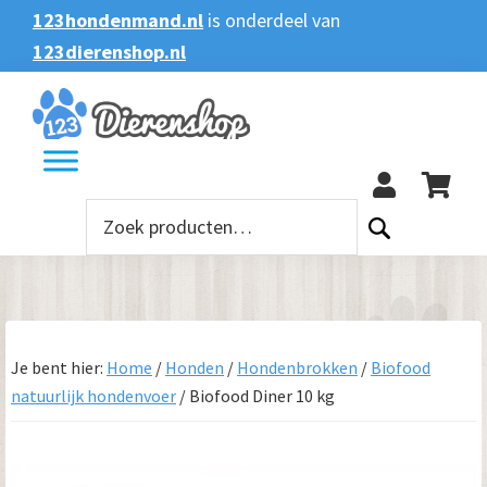
Spring
Door
Spring
123hondenmand.nl
is onderdeel van
naar
naar
naar
123dierenshop.nl
Zoeken
Zoeken
de
de
de
naar:
hoofdnavigatie
hoofd
voettekst
123
inhoud
Zoeken
naar:
Je bent hier:
Home
/
Honden
/
Hondenbrokken
/
Biofood
natuurlijk hondenvoer
/
Biofood Diner 10 kg