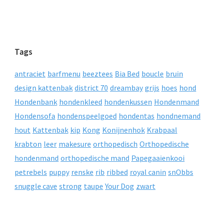
Tags
antraciet
barfmenu
beeztees
Bia Bed
boucle
bruin
design kattenbak
district 70
dreambay
grijs
hoes
hond
Hondenbank
hondenkleed
hondenkussen
Hondenmand
Hondensofa
hondenspeelgoed
hondentas
hondnemand
hout
Kattenbak
kip
Kong
Konijnenhok
Krabpaal
krabton
leer
makesure
orthopedisch
Orthopedische
hondenmand
orthopedische mand
Papegaaienkooi
petrebels
puppy
renske
rib
ribbed
royal canin
snObbs
snuggle cave
strong
taupe
Your Dog
zwart