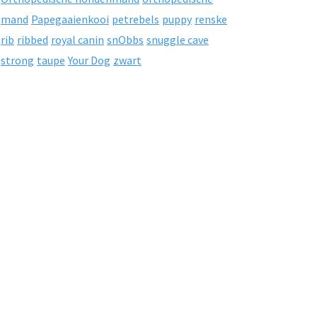
mand
Papegaaienkooi
petrebels
puppy
renske
rib
ribbed
royal canin
snObbs
snuggle cave
strong
taupe
Your Dog
zwart