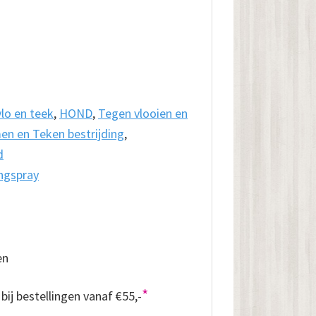
lo en teek
,
HOND
,
Tegen vlooien en
en en Teken bestrijding
,
d
ngspray
en
*
bij bestellingen vanaf €55,-