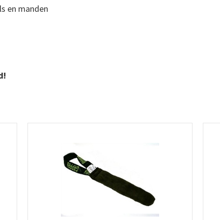
els en manden
d!