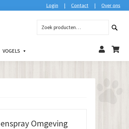
Login
Contact
Over ons
Zoeken
Zoeken
naar:
VOGELS
ienspray Omgeving