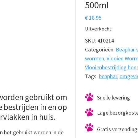
500ml
€
18.95
Uitverkocht
SKU:
410214
Categorieën:
Beaphar v
wormen
,
Vlooien Worm
Vlooienbestrijding hon
Tags:
beaphar
,
omgevi
 worden gebruikt om
Snelle levering
te bestrijden in en op
Lage bezorgkost
ervlakken in huis.
Gratis verzending 
an het gebruikt worden in de