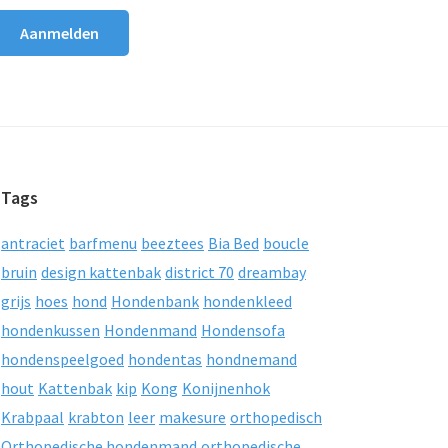
Tags
antraciet
barfmenu
beeztees
Bia Bed
boucle
bruin
design kattenbak
district 70
dreambay
grijs
hoes
hond
Hondenbank
hondenkleed
hondenkussen
Hondenmand
Hondensofa
hondenspeelgoed
hondentas
hondnemand
hout
Kattenbak
kip
Kong
Konijnenhok
Krabpaal
krabton
leer
makesure
orthopedisch
Orthopedische hondenmand
orthopedische