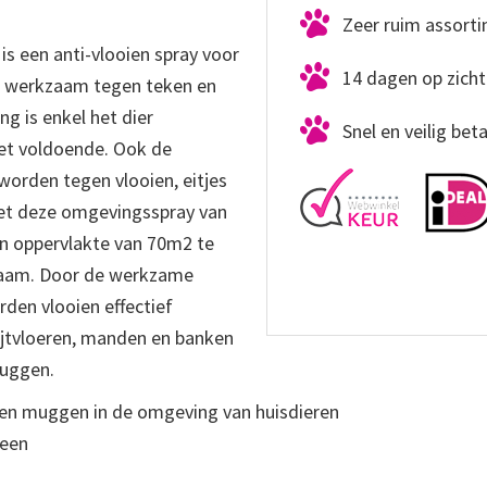
Zeer ruim assort
s een anti-vlooien spray voor
14 dagen op zicht
k werkzaam tegen teken en
ng is enkel het dier
Snel en veilig bet
iet voldoende. Ook de
orden tegen vlooien, eitjes
met deze omgevingsspray van
n oppervlakte van 70m2 te
zaam. Door de werkzame
den vlooien effectief
ijtvloeren, manden en banken
muggen.
 en muggen in de omgeving van huisdieren
reen