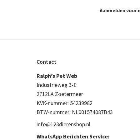
Aanmelden voor n
Footer
Contact
Ralph’s Pet Web
Industrieweg 3-E
2712LA Zoetermeer
KVK-nummer: 54239982
BTW-nummer: NL001574087B43
info@123dierenshop.nl
WhatsApp Berichten Service: