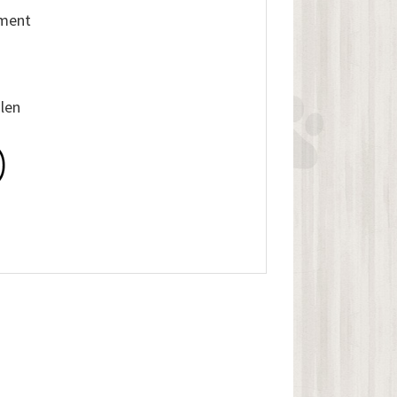
iment
alen