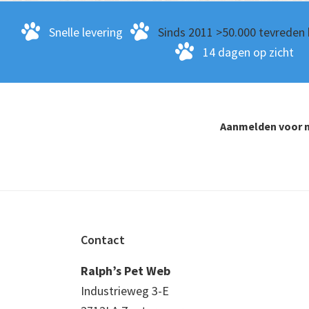
Snelle levering
Sinds 2011 >50.000 tevreden 
14 dagen op zicht
Aanmelden voor n
Footer
Contact
Ralph’s Pet Web
Industrieweg 3-E