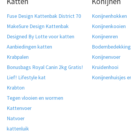
Katten
Konijnen
Fuse Design Kattenbak District 70
Konijnenhokken
MakeSure Design Kattenbak
Konijnenkooien
Designed By Lotte voor katten
Konijnenren
Aanbiedingen katten
Bodembedekking
Krabpalen
Konijnenvoer
Bonusbags Royal Canin 2kg Gratis!
Kruidenhooi
Lief! Lifestyle kat
Konijnenhuisjes e
Krabton
Tegen vlooien en wormen
Kattenvoer
Natvoer
kattenluik