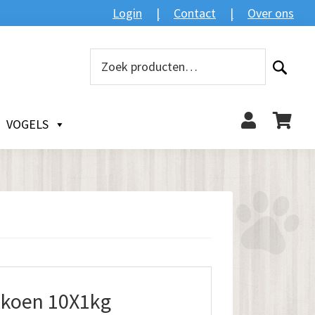
Login
Contact
Over ons
Zoeken
Zoeken
naar:
VOGELS
lkoen 10X1kg