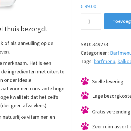
€
99.00
Barfmenu
Toevoeg
Kalkoen
 thuis bezorgd!
10X1kg
aantal
 of als aanvulling op de
SKU:
349273
ven.
Categorieën:
Barfmen
Tags:
barfmenu
,
kalko
de merknaam. Het is een
 de ingrediënten met uiterste
n onder ideale
Snelle levering
taat voor een constante hoge
Lage bezorgkost
hoge kwaliteit dat het zelfs
(dus geen afvalvlees).
Gratis verzending 
 natuurlijke vitaminen en
Zeer ruim assort