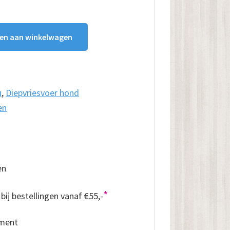
en aan winkelwagen
u
,
Diepvriesvoer hond
en
en
*
bij bestellingen vanaf €55,-
iment