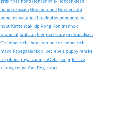
grijs
hoes
hond
Hondenbank
hondenkleed
hondenkussen
Hondenmand
Hondensofa
hondenspeelgoed
hondentas
hondnemand
hout
Kattenbak
kip
Kong
Konijnenhok
Krabpaal
krabton
leer
makesure
orthopedisch
Orthopedische hondenmand
orthopedische
mand
Papegaaienkooi
petrebels
puppy
renske
rib
ribbed
royal canin
snObbs
snuggle cave
strong
taupe
Your Dog
zwart