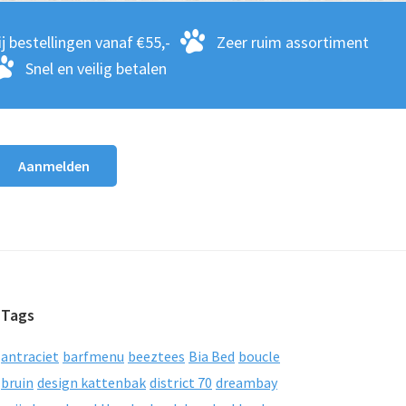
j bestellingen vanaf €55,-
Zeer ruim assortiment
Snel en veilig betalen
Tags
antraciet
barfmenu
beeztees
Bia Bed
boucle
bruin
design kattenbak
district 70
dreambay