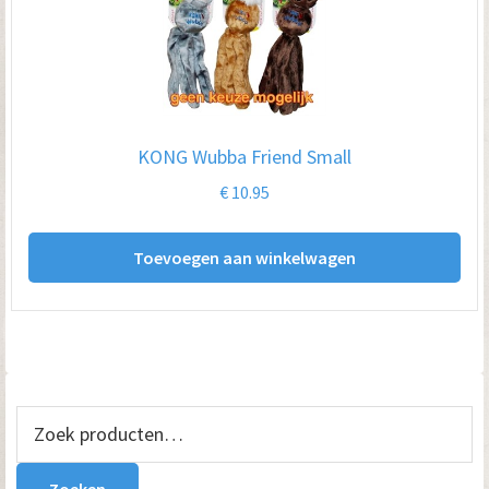
KONG Wubba Friend Small
€
10.95
Toevoegen aan winkelwagen
Primaire
Zoeken
naar:
Sidebar
Zoeken