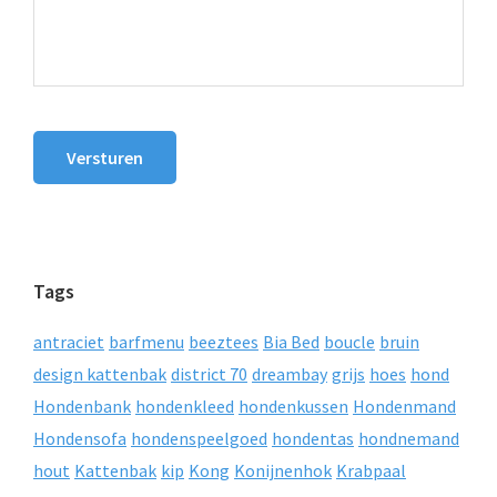
Versturen
Tags
antraciet
barfmenu
beeztees
Bia Bed
boucle
bruin
design kattenbak
district 70
dreambay
grijs
hoes
hond
Hondenbank
hondenkleed
hondenkussen
Hondenmand
Hondensofa
hondenspeelgoed
hondentas
hondnemand
hout
Kattenbak
kip
Kong
Konijnenhok
Krabpaal