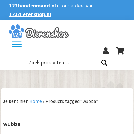
Spring
Door
Spring
Spring
123hondenmand.nl
is onderdeel van
naar
naar
naar
naar
123dierenshop.nl
Zoeken
Zoeken
de
de
de
de
naar:
hoofdnavigatie
hoofd
eerste
voettekst
123
inhoud
sidebar
Zoeken
naar:
Je bent hier:
Home
/
Products tagged “wubba”
wubba