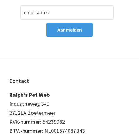
Footer
Contact
Ralph’s Pet Web
Industrieweg 3-E
2712LA Zoetermeer
KVK-nummer: 54239982
BTW-nummer: NL001574087B43