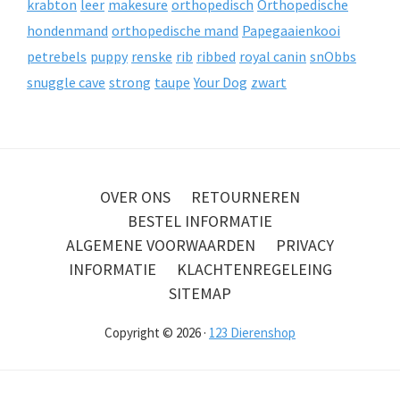
krabton
leer
makesure
orthopedisch
Orthopedische
hondenmand
orthopedische mand
Papegaaienkooi
petrebels
puppy
renske
rib
ribbed
royal canin
snObbs
snuggle cave
strong
taupe
Your Dog
zwart
OVER ONS
RETOURNEREN
BESTEL INFORMATIE
ALGEMENE VOORWAARDEN
PRIVACY
INFORMATIE
KLACHTENREGELEING
SITEMAP
Copyright © 2026 ·
123 Dierenshop