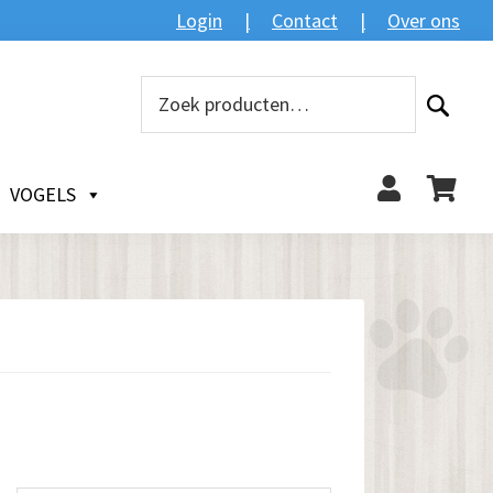
Login
Contact
Over ons
Zoeken
Zoeken
naar:
VOGELS