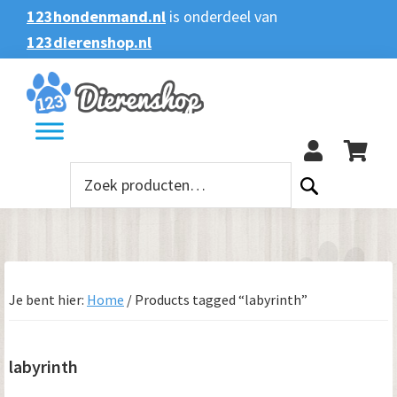
Spring
Door
Spring
Spring
123hondenmand.nl
is onderdeel van
naar
naar
naar
naar
123dierenshop.nl
Zoeken
Zoeken
de
de
de
de
naar:
hoofdnavigatie
hoofd
eerste
voettekst
123
inhoud
sidebar
Zoeken
naar:
Je bent hier:
Home
/
Products tagged “labyrinth”
labyrinth