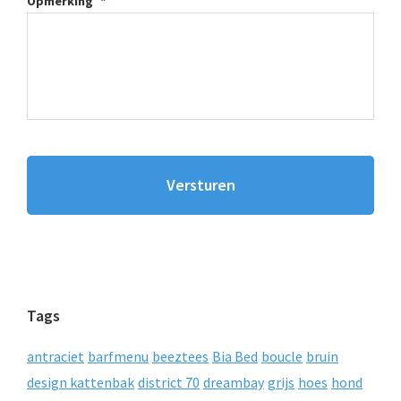
Opmerking
*
Tags
antraciet
barfmenu
beeztees
Bia Bed
boucle
bruin
design kattenbak
district 70
dreambay
grijs
hoes
hond