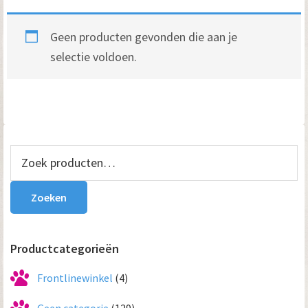
Geen producten gevonden die aan je
selectie voldoen.
Primaire
Zoeken
naar:
Sidebar
Zoeken
Productcategorieën
Frontlinewinkel
(4)
Geen categorie
(129)