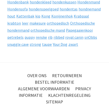
Hondenbank
hondenkleed
hondenkussen
Hondenmand
Hondensofa
hondenspeelgoed
hondentas
hondnemand
hout
Kattenbak
kip
Kong
Konijnenhok
Krabpaal
krabton
leer
makesure
orthopedisch
Orthopedische
hondenmand
orthopedische mand
Papegaaienkooi
petrebels
puppy
renske
rib
ribbed
royal canin
snObbs
snuggle cave
strong
taupe
Your Dog
zwart
OVER ONS
RETOURNEREN
BESTEL INFORMATIE
ALGEMENE VOORWAARDEN
PRIVACY
INFORMATIE
KLACHTENREGELEING
SITEMAP