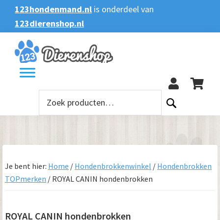
Spring
Door
Spring
Spring
123hondenmand.nl
is onderdeel van
naar
naar
naar
naar
123dierenshop.nl
Zoeken
Zoeken
de
de
de
de
naar:
hoofdnavigatie
hoofd
eerste
voettekst
123
inhoud
sidebar
Zoeken
naar:
Je bent hier:
Home
/
Hondenbrokkenwinkel
/
Hondenbrokken
TOPmerken
/
ROYAL CANIN hondenbrokken
ROYAL CANIN hondenbrokken