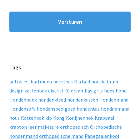
Tags
antraciet
barfmenu
beeztees
Bia Bed
boucle
bruin
design kattenbak
district 70
dreambay
grijs
hoes
hond
Hondenbank
hondenkleed
hondenkussen
Hondenmand
Hondensofa
hondenspeelgoed
hondentas
hondnemand
hout
Kattenbak
kip
Kong
Konijnenhok
Krabpaal
krabton
leer
makesure
orthopedisch
Orthopedische
hondenmand
orthopedische mand
Papegaaienkooi