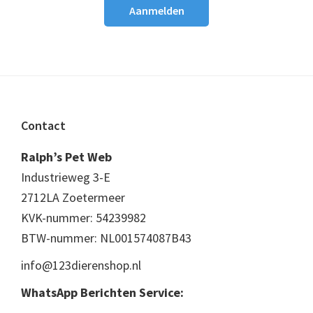
Footer
Contact
Ralph’s Pet Web
Industrieweg 3-E
2712LA Zoetermeer
KVK-nummer: 54239982
BTW-nummer: NL001574087B43
info@123dierenshop.nl
WhatsApp Berichten Service: