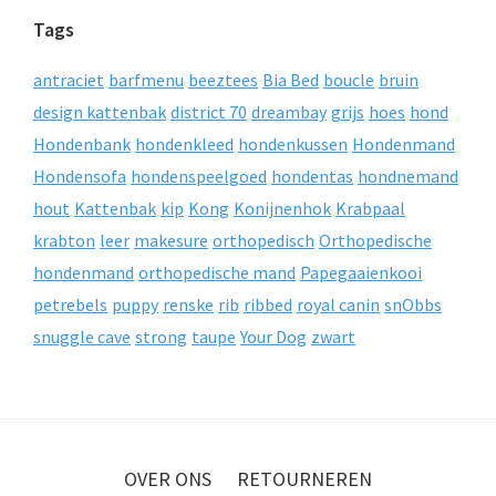
Tags
antraciet
barfmenu
beeztees
Bia Bed
boucle
bruin
design kattenbak
district 70
dreambay
grijs
hoes
hond
Hondenbank
hondenkleed
hondenkussen
Hondenmand
Hondensofa
hondenspeelgoed
hondentas
hondnemand
hout
Kattenbak
kip
Kong
Konijnenhok
Krabpaal
krabton
leer
makesure
orthopedisch
Orthopedische
hondenmand
orthopedische mand
Papegaaienkooi
petrebels
puppy
renske
rib
ribbed
royal canin
snObbs
snuggle cave
strong
taupe
Your Dog
zwart
OVER ONS
RETOURNEREN