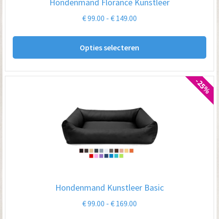
Hondenmand Florance Kunstleer
de
Prijsklasse:
€
99.00
-
€
149.00
pro
€ 99.00
Dit
tot
Opties selecteren
pro
€ 149.00
hee
me
-25%
var
De
opt
kan
ge
wo
op
Hondenmand Kunstleer Basic
de
Prijsklasse:
€
99.00
-
€
169.00
pro
€ 99.00