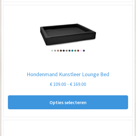
me
var
De
opt
kan
ge
wo
op
Hondenmand Kunstleer Lounge Bed
de
Prijsklasse:
€
109.00
-
€
169.00
pro
€ 109.00
Dit
tot
Opties selecteren
pro
€ 169.00
hee
me
var