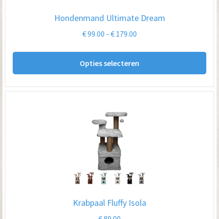
op
Hondenmand Ultimate Dream
de
Prijsklasse:
€
99.00
-
€
179.00
pro
€ 99.00
Dit
tot
Opties selecteren
pro
€ 179.00
hee
me
var
De
opt
kan
ge
wo
op
Krabpaal Fluffy Isola
de
€
89.00