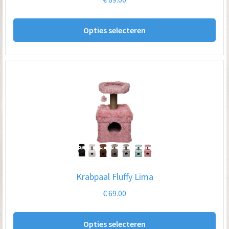
pro
Dit
Opties selecteren
pro
hee
me
var
De
opt
kan
ge
wo
op
Krabpaal Fluffy Lima
de
€
69.00
pro
Dit
Opties selecteren
pro