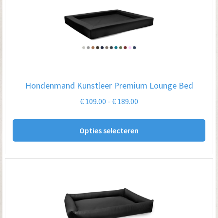
De
opt
kan
ge
wo
op
Hondenmand Kunstleer Premium Lounge Bed
de
Prijsklasse:
€
109.00
-
€
189.00
pro
€ 109.00
Dit
tot
Opties selecteren
pro
€ 189.00
hee
me
var
De
opt
kan