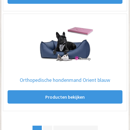
hee
me
var
De
opt
kan
ge
wo
op
Orthopedische hondenmand Orient blauw
de
pro
Producten bekijken