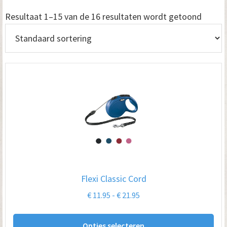
Resultaat 1–15 van de 16 resultaten wordt getoond
Flexi Classic Cord
Prijsklasse:
€
11.95
-
€
21.95
€ 11.95
Dit
tot
Opties selecteren