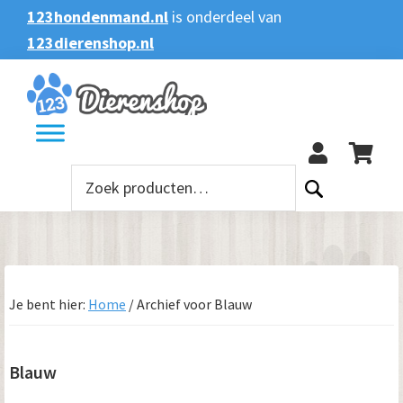
Spring
Door
Spring
Spring
123hondenmand.nl
is onderdeel van
naar
naar
naar
naar
123dierenshop.nl
Zoeken
Zoeken
de
de
de
de
naar:
hoofdnavigatie
hoofd
eerste
voettekst
123
inhoud
sidebar
Zoeken
naar:
Je bent hier:
Home
/
Archief voor Blauw
Blauw